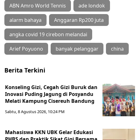
ABN Amro World Tennis
ade londok
alarm bahaya
Anggaran Rp200 juta
angka covid 19 cirebon melandai
Arief Poyuono
banyak pelanggar
china
Berita Terkini
Konseling Gizi, Cegah Gizi Buruk dan
Inovasi Puding Jagung di Posyandu
Melati Kampung Cisereuh Bandung
Sabtu, 8 Agustus 2026, 10:24 PM
Mahasiswa KKN UBK Gelar Edukasi
PHBS dan Praktik Sikat Gigi Bersama