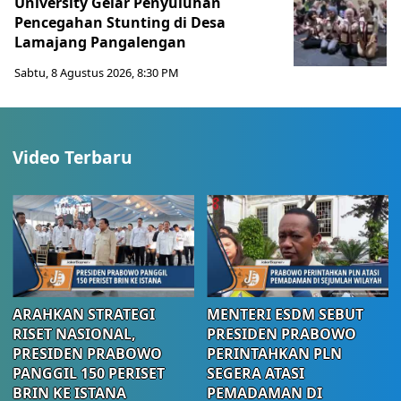
University Gelar Penyuluhan
Pencegahan Stunting di Desa
Lamajang Pangalengan
Sabtu, 8 Agustus 2026, 8:30 PM
Video Terbaru
ARAHKAN STRATEGI
MENTERI ESDM SEBUT
RISET NASIONAL,
PRESIDEN PRABOWO
PRESIDEN PRABOWO
PERINTAHKAN PLN
PANGGIL 150 PERISET
SEGERA ATASI
BRIN KE ISTANA
PEMADAMAN DI