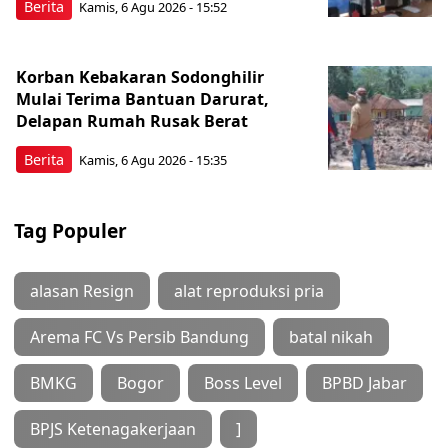
Berita
Kamis, 6 Agu 2026 - 15:52
Korban Kebakaran Sodonghilir
Mulai Terima Bantuan Darurat,
Delapan Rumah Rusak Berat
Berita
Kamis, 6 Agu 2026 - 15:35
Tag Populer
alasan Resign
alat reproduksi pria
Arema FC Vs Persib Bandung
batal nikah
BMKG
Bogor
Boss Level
BPBD Jabar
BPJS Ketenagakerjaan
]