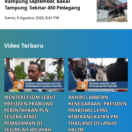
Rampung September, Bakal
Tampung Sekitar 450 Pedagang
Kamis, 6 Agustus 2026, 8:41 PM
Video Terbaru
MENTERI ESDM SEBUT
AKHIRI LAWATAN
PRESIDEN PRABOWO
KENEGARAAN, PRESIDEN
PERINTAHKAN PLN
PRABOWO LEPAS
SEGERA ATASI
KEBERANGKATAN PM
PEMADAMAN DI
THAILAND DI LANUD
SEJUMLAH WILAYAH
HALIM