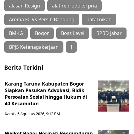
alasan Resign
alat reproduksi pria
Arema FC Vs Persib Bandung
batal nikah
BMKG
Bogor
Boss Level
BPBD Jabar
BPJS Ketenagakerjaan
]
Berita Terkini
Karang Taruna Kabupaten Bogor
Siapkan Pasukan Advokasi, Bidik
Persoalan Sosial hingga Hukum di
40 Kecamatan
Kamis, 6 Agustus 2026, 9:12 PM
Walkot Bogor Hormati Pengunduran