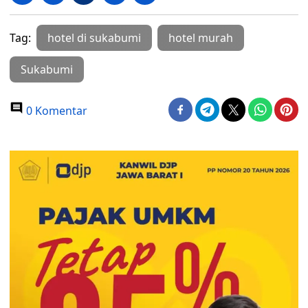
Tag:
hotel di sukabumi
hotel murah
Sukabumi
0 Komentar