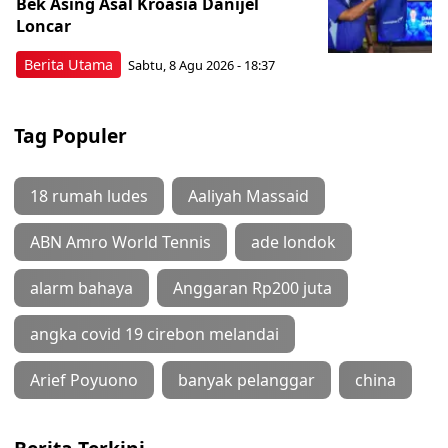
Bek Asing Asal Kroasia Danijel
Loncar
Berita Utama
Sabtu, 8 Agu 2026 - 18:37
Tag Populer
18 rumah ludes
Aaliyah Massaid
ABN Amro World Tennis
ade londok
alarm bahaya
Anggaran Rp200 juta
angka covid 19 cirebon melandai
Arief Poyuono
banyak pelanggar
china