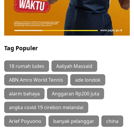
Tag Populer
18 rumah ludes
Aaliyah Massaid
ABN Amro World Tennis
ade londok
alarm bahaya
Anggaran Rp200 juta
angka covid 19 cirebon melandai
Arief Poyuono
banyak pelanggar
china