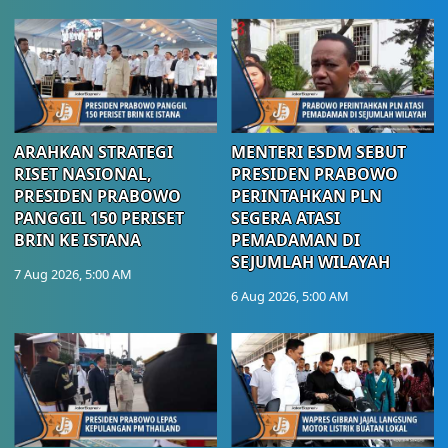
ARAHKAN STRATEGI
MENTERI ESDM SEBUT
RISET NASIONAL,
PRESIDEN PRABOWO
PRESIDEN PRABOWO
PERINTAHKAN PLN
PANGGIL 150 PERISET
SEGERA ATASI
BRIN KE ISTANA
PEMADAMAN DI
SEJUMLAH WILAYAH
7 Aug 2026, 5:00 AM
6 Aug 2026, 5:00 AM