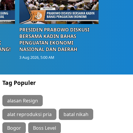
PRESIDEN PRABOWO DISKUSI
BERSAMA KADIN BAHAS
K
PENGUATAN EKONOMI
ANG!
NASIONAL DAN DAERAH
3 Aug 2026, 5:00 AM
Tag Populer
alasan Resign
alat reproduksi pria
batal nikah
Bogor
Boss Level