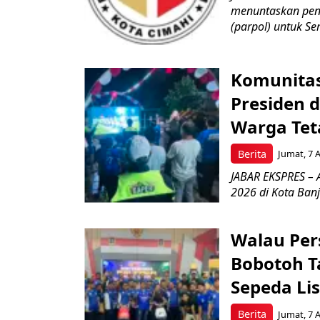
menuntaskan peng
(parpol) untuk Sem
Komunitas
Presiden 
Warga Tet
Berita
Jumat, 7 
JABAR EKSPRES – 
2026 di Kota Ban
Walau Pers
Bobotoh T
Sepeda Lis
Berita
Jumat, 7 