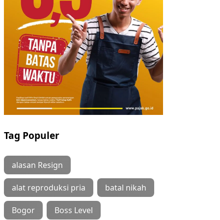
Tag Populer
alasan Resign
alat reproduksi pria
batal nikah
Bogor
Boss Level