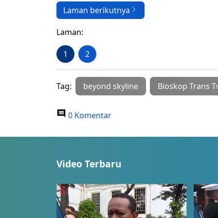
Laman berikutnya
Laman:
1
2
Tag:
beyond skyline
Bioskop Trans T
0 Komentar
Video Terbaru