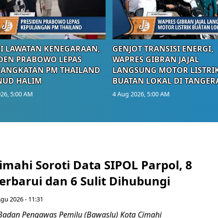
I LAWATAN KENEGARAAN,
GENJOT TRANSISI ENERGI,
DEN PRABOWO LEPAS
WAPRES GIBRAN JAJAL
RANGKATAN PM THAILAND
LANGSUNG MOTOR LISTRI
NUD HALIM
BUATAN LOKAL DI TANGER
26, 5:00 AM
4 Aug 2026, 5:00 AM
mahi Soroti Data SIPOL Parpol, 8
rbarui dan 6 Sulit Dihubungi
Agu 2026 - 11:31
Badan Pengawas Pemilu (Bawaslu) Kota Cimahi