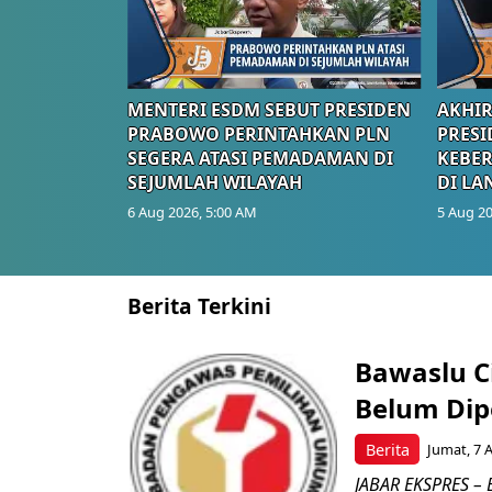
MENTERI ESDM SEBUT PRESIDEN
AKHIR
PRABOWO PERINTAHKAN PLN
PRESI
SEGERA ATASI PEMADAMAN DI
KEBE
SEJUMLAH WILAYAH
DI LA
6 Aug 2026, 5:00 AM
5 Aug 20
Berita Terkini
Bawaslu Ci
Belum Dipe
Berita
Jumat, 7 
JABAR EKSPRES – 