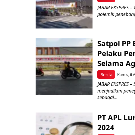
JABAR EKSPRES – 
polemik penebang
Satpol PP
Pelaku Pe
Selama Ag
Berita
Kamis, 6 
JABAR EKSPRES – 
menjadikan pene
sebagai...
PT APL Lu
2024