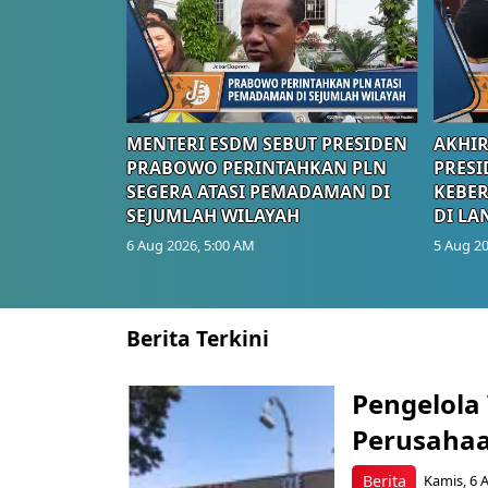
MENTERI ESDM SEBUT PRESIDEN
AKHIR
PRABOWO PERINTAHKAN PLN
PRESI
SEGERA ATASI PEMADAMAN DI
KEBE
SEJUMLAH WILAYAH
DI LA
6 Aug 2026, 5:00 AM
5 Aug 20
Berita Terkini
Pengelola
Perusahaa
Berita
Kamis, 6 