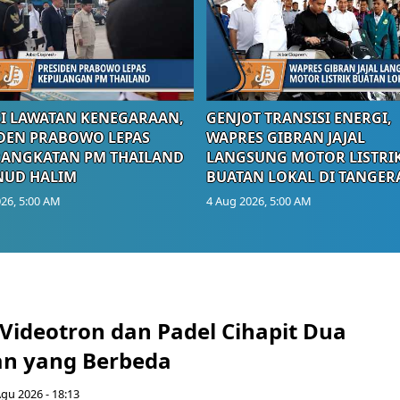
I LAWATAN KENEGARAAN,
GENJOT TRANSISI ENERGI,
DEN PRABOWO LEPAS
WAPRES GIBRAN JAJAL
RANGKATAN PM THAILAND
LANGSUNG MOTOR LISTRI
NUD HALIM
BUATAN LOKAL DI TANGER
26, 5:00 AM
4 Aug 2026, 5:00 AM
 Videotron dan Padel Cihapit Dua
n yang Berbeda
Agu 2026 - 18:13