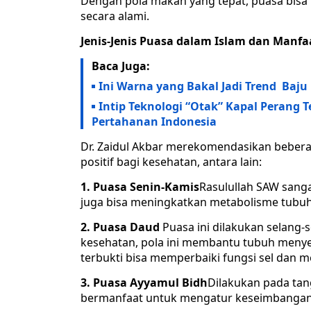
Dengan pola makan yang tepat, puasa bisa
secara alami.
Jenis-Jenis Puasa dalam Islam dan Manf
Baca Juga:
Ini Warna yang Bakal Jadi Trend Baju
Intip Teknologi “Otak” Kapal Perang T
Pertahanan Indonesia
Dr. Zaidul Akbar merekomendasikan bebera
positif bagi kesehatan, antara lain:
1. Puasa Senin-Kamis
Rasulullah SAW sanga
juga bisa meningkatkan metabolisme tu
2. Puasa Daud
Puasa ini dilakukan selang-s
kesehatan, pola ini membantu tubuh menyes
terbukti bisa memperbaiki fungsi sel dan 
3. Puasa Ayyamul Bidh
Dilakukan pada tang
bermanfaat untuk mengatur keseimbangan 