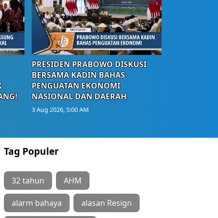
PRESIDEN PRABOWO DISKUSI
BERSAMA KADIN BAHAS
K
PENGUATAN EKONOMI
ANG!
NASIONAL DAN DAERAH
3 Aug 2026, 5:00 AM
Tag Populer
32 tahun
AHM
alarm bahaya
alasan Resign