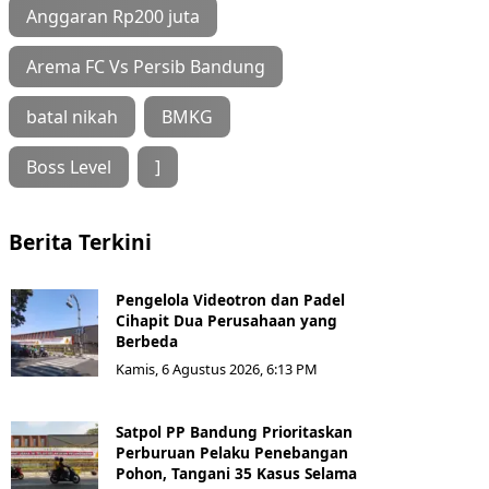
Anggaran Rp200 juta
Arema FC Vs Persib Bandung
batal nikah
BMKG
Boss Level
]
Berita Terkini
Pengelola Videotron dan Padel
Cihapit Dua Perusahaan yang
Berbeda
Kamis, 6 Agustus 2026, 6:13 PM
Satpol PP Bandung Prioritaskan
Perburuan Pelaku Penebangan
Pohon, Tangani 35 Kasus Selama