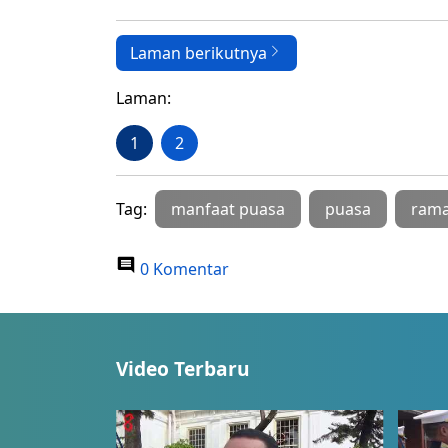
Laman berikutnya
Laman:
1
2
Tag:
manfaat puasa
puasa
ram
0 Komentar
Video Terbaru