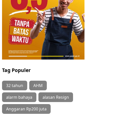
Tag Populer
32 tahun
AHM
alarm bahaya
alasan Resign
Anggaran Rp200 juta