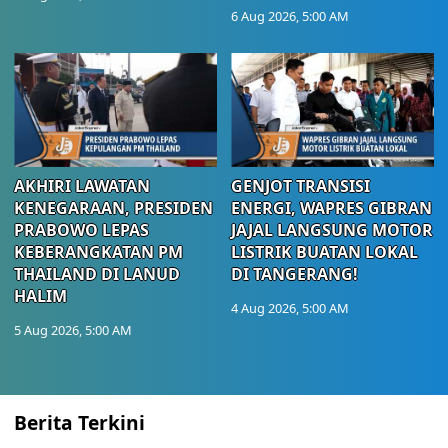
6 Aug 2026, 5:00 AM
AKHIRI LAWATAN
GENJOT TRANSISI
KENEGARAAN, PRESIDEN
ENERGI, WAPRES GIBRAN
PRABOWO LEPAS
JAJAL LANGSUNG MOTOR
KEBERANGKATAN PM
LISTRIK BUATAN LOKAL
THAILAND DI LANUD
DI TANGERANG!
HALIM
4 Aug 2026, 5:00 AM
5 Aug 2026, 5:00 AM
Berita Terkini