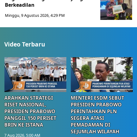
Berkeadilan
Minggu, 9 Agustus 2026, 4:29 PM
Video Terbaru
ARAHKAN STRATEGI
MENTERI ESDM SEBUT
RISET NASIONAL,
PRESIDEN PRABOWO
PRESIDEN PRABOWO
PERINTAHKAN PLN
PANGGIL 150 PERISET
SEGERA ATASI
BRIN KE ISTANA
PEMADAMAN DI
SEJUMLAH WILAYAH
7 Aug 2026, 5:00 AM