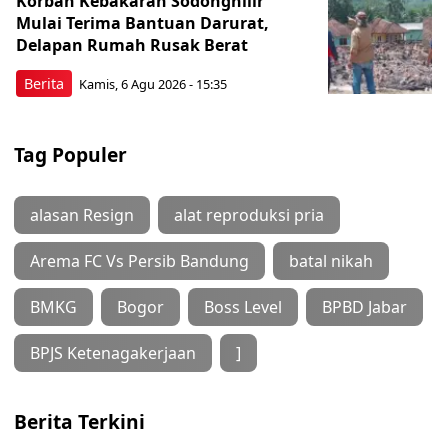
Korban Kebakaran Sodonghilir
Mulai Terima Bantuan Darurat,
Delapan Rumah Rusak Berat
Berita
Kamis, 6 Agu 2026 - 15:35
Tag Populer
alasan Resign
alat reproduksi pria
Arema FC Vs Persib Bandung
batal nikah
BMKG
Bogor
Boss Level
BPBD Jabar
BPJS Ketenagakerjaan
]
Berita Terkini