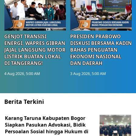
GENJOT TRANSISI
PRESIDEN PRABOWO
ENERGI, WAPRES GIBRAN
DISKUSI BERSAMA KADIN
JAJAL LANGSUNG MOTOR
BAHAS PENGUATAN
LISTRIK BUATAN LOKAL
EKONOMI NASIONAL
DI TANGERANG!
DAN DAERAH
4 Aug 2026, 5:00 AM
3 Aug 2026, 5:00 AM
Berita Terkini
Karang Taruna Kabupaten Bogor
Siapkan Pasukan Advokasi, Bidik
Persoalan Sosial hingga Hukum di