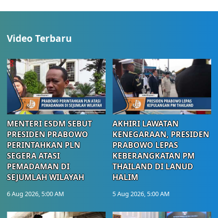
Video Terbaru
MENTERI ESDM SEBUT
AKHIRI LAWATAN
PRESIDEN PRABOWO
KENEGARAAN, PRESIDEN
PERINTAHKAN PLN
PRABOWO LEPAS
SEGERA ATASI
KEBERANGKATAN PM
PEMADAMAN DI
THAILAND DI LANUD
SEJUMLAH WILAYAH
HALIM
6 Aug 2026, 5:00 AM
5 Aug 2026, 5:00 AM