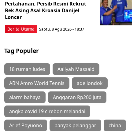
Pertahanan, Persib Resmi Rekrut
Bek Asing Asal Kroasia Danijel
Loncar
Berita Utama
Sabtu, 8 Agu 2026 - 18:37
Tag Populer
18 rumah ludes
Aaliyah Massaid
ABN Amro World Tennis
ade londok
alarm bahaya
Anggaran Rp200 juta
angka covid 19 cirebon melandai
Arief Poyuono
banyak pelanggar
china