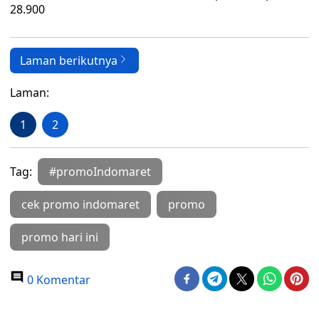
28.900
Laman berikutnya
Laman:
1
2
Tag:
#promoIndomaret
cek promo indomaret
promo
promo hari ini
0 Komentar