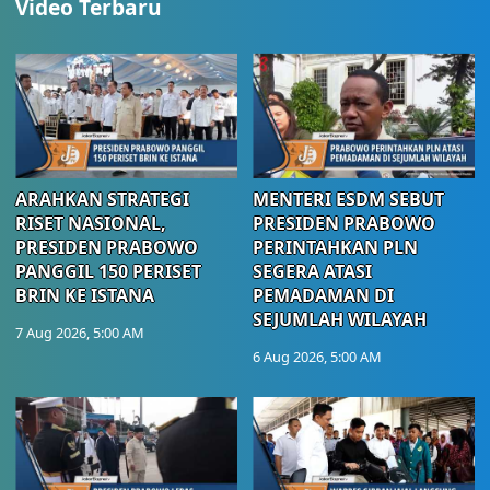
Video Terbaru
ARAHKAN STRATEGI
MENTERI ESDM SEBUT
RISET NASIONAL,
PRESIDEN PRABOWO
PRESIDEN PRABOWO
PERINTAHKAN PLN
PANGGIL 150 PERISET
SEGERA ATASI
BRIN KE ISTANA
PEMADAMAN DI
SEJUMLAH WILAYAH
7 Aug 2026, 5:00 AM
6 Aug 2026, 5:00 AM