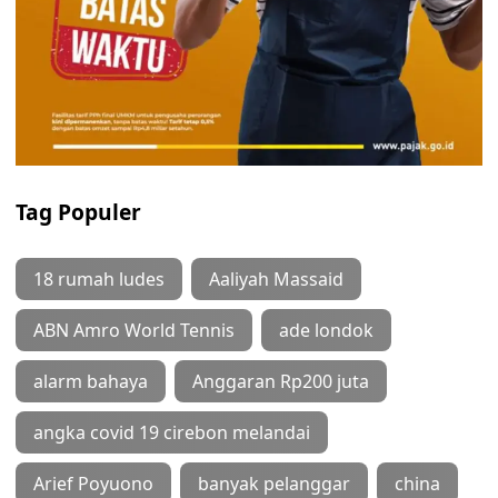
Tag Populer
18 rumah ludes
Aaliyah Massaid
ABN Amro World Tennis
ade londok
alarm bahaya
Anggaran Rp200 juta
angka covid 19 cirebon melandai
Arief Poyuono
banyak pelanggar
china