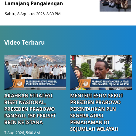
Lamajang Pangalengan
Sabtu, 8 Agustus 2026, 8:30 PM
Video Terbaru
ARAHKAN STRATEGI
MENTERI ESDM SEBUT
RISET NASIONAL,
PRESIDEN PRABOWO
PRESIDEN PRABOWO
PERINTAHKAN PLN
PANGGIL 150 PERISET
SEGERA ATASI
BRIN KE ISTANA
PEMADAMAN DI
SEJUMLAH WILAYAH
7 Aug 2026, 5:00 AM