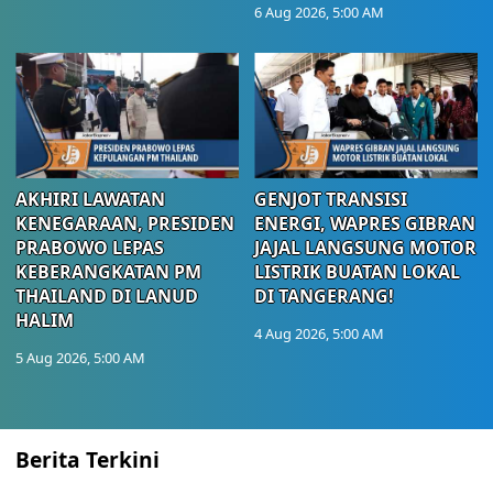
6 Aug 2026, 5:00 AM
AKHIRI LAWATAN
GENJOT TRANSISI
KENEGARAAN, PRESIDEN
ENERGI, WAPRES GIBRAN
PRABOWO LEPAS
JAJAL LANGSUNG MOTOR
KEBERANGKATAN PM
LISTRIK BUATAN LOKAL
THAILAND DI LANUD
DI TANGERANG!
HALIM
4 Aug 2026, 5:00 AM
5 Aug 2026, 5:00 AM
Berita Terkini