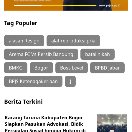
Tag Populer
alasan Resign
alat reproduksi pria
Arema FC Vs Persib Bandung
batal nikah
BMKG
Bogor
Boss Level
BPBD Jabar
BPJS Ketenagakerjaan
]
Berita Terkini
Karang Taruna Kabupaten Bogor
Siapkan Pasukan Advokasi, Bidik
Persoalan Sosial hingga Hukum di