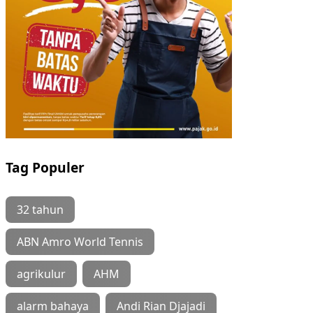
Tag Populer
32 tahun
ABN Amro World Tennis
agrikulur
AHM
alarm bahaya
Andi Rian Djajadi