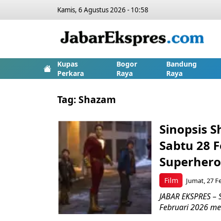
Kamis, 6 Agustus 2026 - 10:58
Kupas
Bogor
Bandung
Perkara
Raya
Raya
Tag:
Shazam
Sinopsis 
Sabtu 28 F
Superher
Film
Jumat, 27 Fe
JABAR EKSPRES – 
Februari 2026 me