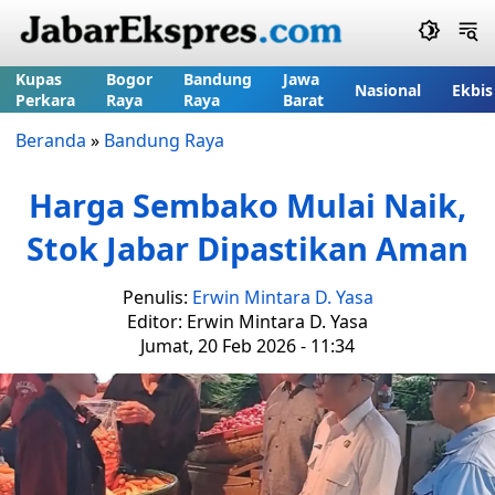
Kupas
Bogor
Bandung
Jawa
Nasional
Ekbis
Perkara
Raya
Raya
Barat
Beranda
»
Bandung Raya
Harga Sembako Mulai Naik,
Stok Jabar Dipastikan Aman
Penulis:
Erwin Mintara D. Yasa
Editor: Erwin Mintara D. Yasa
Jumat, 20 Feb 2026 - 11:34