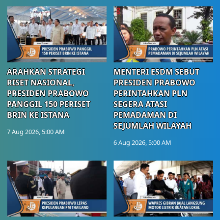
ARAHKAN STRATEGI
MENTERI ESDM SEBUT
RISET NASIONAL,
PRESIDEN PRABOWO
PRESIDEN PRABOWO
PERINTAHKAN PLN
PANGGIL 150 PERISET
SEGERA ATASI
BRIN KE ISTANA
PEMADAMAN DI
SEJUMLAH WILAYAH
7 Aug 2026, 5:00 AM
6 Aug 2026, 5:00 AM