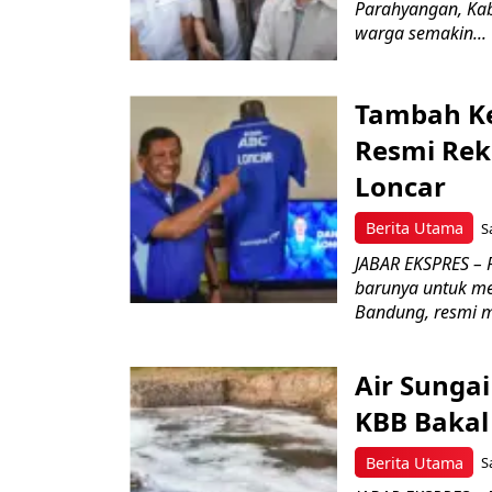
Parahyangan, Kab
warga semakin...
Tambah Ke
Resmi Rekr
Loncar
Berita Utama
S
JABAR EKSPRES –
barunya untuk m
Bandung, resmi m
Air Sunga
KBB Bakal
Berita Utama
S