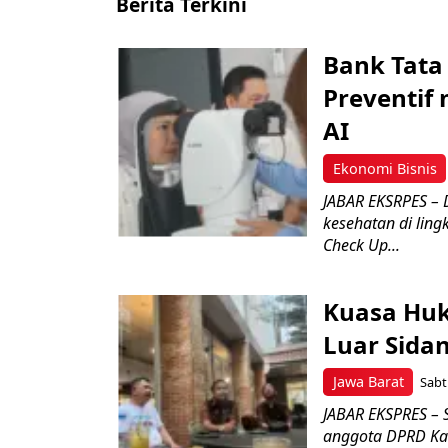
Berita Terkini
Bank Tata
Preventif 
AI
Ekonomi Bisnis
JABAR EKSRPES – 
kesehatan di lin
Check Up...
Kuasa Hu
Luar Sidan
Jawa Barat
Sabt
JABAR EKSPRES – 
anggota DPRD Kab