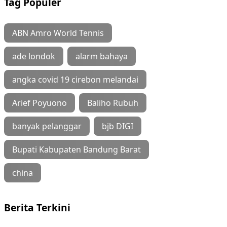
Tag Populer
ABN Amro World Tennis
ade londok
alarm bahaya
angka covid 19 cirebon melandai
Arief Poyuono
Baliho Rubuh
banyak pelanggar
bjb DIGI
Bupati Kabupaten Bandung Barat
china
Berita Terkini