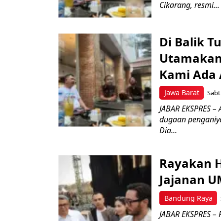
Cikarang, resmi...
Di Balik 
Utamakan
Kami Ada A
Jawa Barat
Sabt
JABAR EKSPRES –
dugaan penganiya
Dia...
Rayakan H
Jajanan 
Bandung Raya
JABAR EKSPRES – 