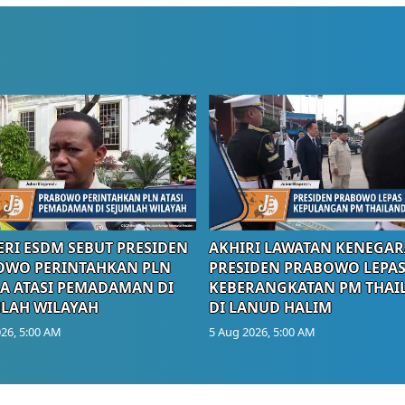
RI ESDM SEBUT PRESIDEN
AKHIRI LAWATAN KENEGAR
OWO PERINTAHKAN PLN
PRESIDEN PRABOWO LEPA
A ATASI PEMADAMAN DI
KEBERANGKATAN PM THAI
LAH WILAYAH
DI LANUD HALIM
26, 5:00 AM
5 Aug 2026, 5:00 AM