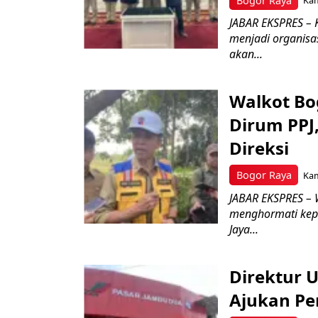
Bogor Raya
Kam
JABAR EKSPRES – 
menjadi organisa
akan...
Walkot Bo
Dirum PPJ
Direksi
Bogor Raya
Kam
JABAR EKSPRES – 
menghormati kep
Jaya...
Direktur 
Ajukan Pe