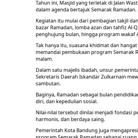
Tahun ini, Masjid yang terletak di Jalan W
dalam agenda bertajuk Semarak Ramadan.
Kegiatan itu mulai dari pembagian takjil d
bazar Ramadan, lomba azan dan tahfiz Al-Q
penghujung bulan, hingga program wakaf A
Tak hanya itu, suasana khidmat dan hangat
memandai pembukaan program Semarak Ram
malam.
Dalam satu majelis ibadah, unsur pemerint
Sekretaris Daerah Iskandar Zulkarnain me
sambutan.
Baginya, Ramadan sebagai bulan pendidika
diri, dan kepedulian sosial.
Nilai-nilai tersebut dinilai menjadi fondas
harmonis, dan berdaya saing.
Pemerintah Kota Bandung juga mengapresia
program Semarak Ramadan sebagai ruang pe