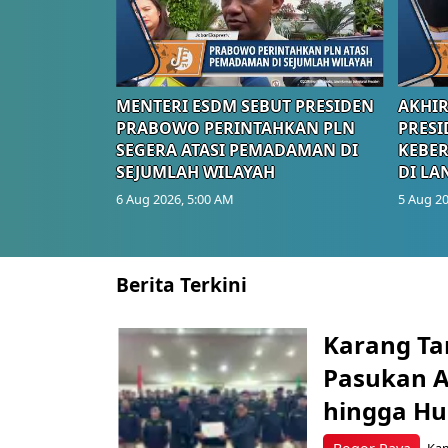
MENTERI ESDM SEBUT PRESIDEN
AKHIR
PRABOWO PERINTAHKAN PLN
PRESI
SEGERA ATASI PEMADAMAN DI
KEBE
SEJUMLAH WILAYAH
DI LA
6 Aug 2026, 5:00 AM
5 Aug 20
Berita Terkini
Karang Ta
Pasukan Ad
hingga Hu