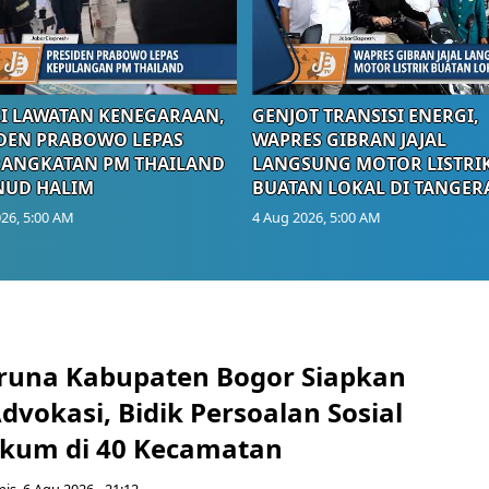
I LAWATAN KENEGARAAN,
GENJOT TRANSISI ENERGI,
DEN PRABOWO LEPAS
WAPRES GIBRAN JAJAL
RANGKATAN PM THAILAND
LANGSUNG MOTOR LISTRI
NUD HALIM
BUATAN LOKAL DI TANGER
26, 5:00 AM
4 Aug 2026, 5:00 AM
runa Kabupaten Bogor Siapkan
vokasi, Bidik Persoalan Sosial
kum di 40 Kecamatan