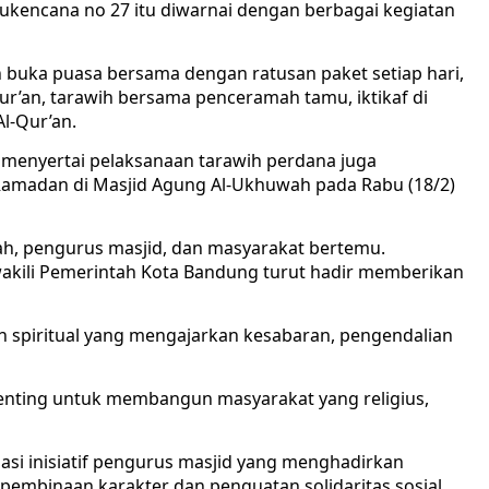
astukencana no 27 itu diwarnai dengan berbagai kegiatan
an buka puasa bersama dengan ratusan paket setiap hari,
ur’an, tarawih bersama penceramah tamu, iktikaf di
l-Qur’an.
 menyertai pelaksanaan tarawih perdana juga
adan di Masjid Agung Al-Ukhuwah pada Rabu (18/2)
ah, pengurus masjid, dan masyarakat bertemu.
wakili Pemerintah Kota Bandung turut hadir memberikan
n spiritual yang mengajarkan kesabaran, pengendalian
i penting untuk membangun masyarakat yang religius,
si inisiatif pengurus masjid yang menghadirkan
mbinaan karakter dan penguatan solidaritas sosial.