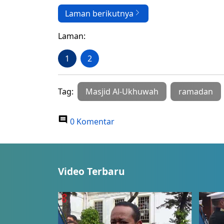
Laman berikutnya
Laman:
1
2
Tag:
Masjid Al-Ukhuwah
ramadan
0 Komentar
Video Terbaru