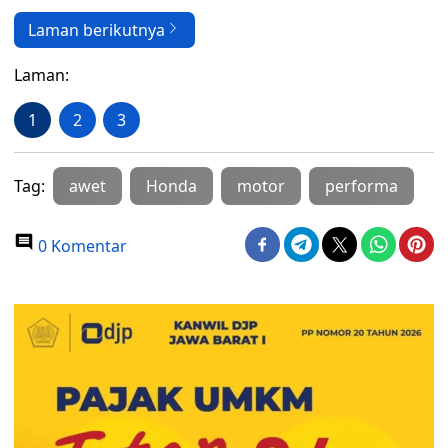
Laman berikutnya
Laman:
1
2
3
Tag:
awet
Honda
motor
performa
0 Komentar