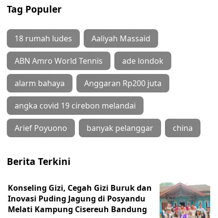
Tag Populer
18 rumah ludes
Aaliyah Massaid
ABN Amro World Tennis
ade londok
alarm bahaya
Anggaran Rp200 juta
angka covid 19 cirebon melandai
Arief Poyuono
banyak pelanggar
china
Berita Terkini
Konseling Gizi, Cegah Gizi Buruk dan
Inovasi Puding Jagung di Posyandu
Melati Kampung Cisereuh Bandung