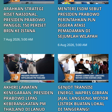
ARAHKAN STRATEGI
MENTERI ESDM SEBUT
RISET NASIONAL,
PRESIDEN PRABOWO
PRESIDEN PRABOWO
PERINTAHKAN PLN
PANGGIL 150 PERISET
SEGERA ATASI
BRIN KE ISTANA
PEMADAMAN DI
SEJUMLAH WILAYAH
7 Aug 2026, 5:00 AM
6 Aug 2026, 5:00 AM
AKHIRI LAWATAN
GENJOT TRANSISI
KENEGARAAN, PRESIDEN
ENERGI, WAPRES GIBRAN
PRABOWO LEPAS
JAJAL LANGSUNG MOTOR
KEBERANGKATAN PM
LISTRIK BUATAN LOKAL
THAILAND DI LANUD
DI TANGERANG!