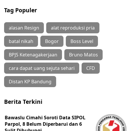
Tag Populer
alasan Resign
alat reproduksi pria
batal nikah
Bogor
Boss Level
BPJS Ketenagakerjaan
Bruno Matos
cara dapat uang sejuta sehari
CFD
Distan KP Bandung
Berita Terkini
Bawaslu Cimahi Soroti Data SIPOL
Parpol, 8 Belum Diperbarui dan 6
Sulit Dihubungi