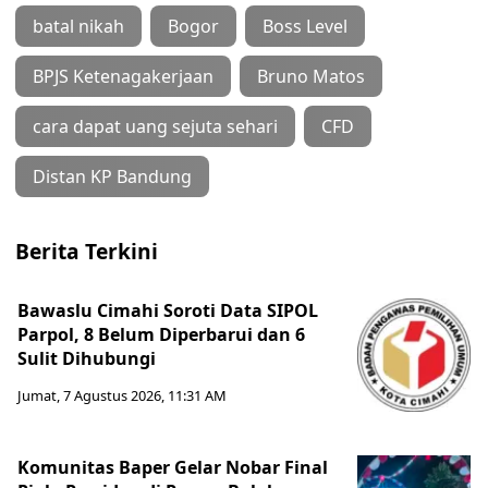
batal nikah
Bogor
Boss Level
BPJS Ketenagakerjaan
Bruno Matos
cara dapat uang sejuta sehari
CFD
Distan KP Bandung
Berita Terkini
Bawaslu Cimahi Soroti Data SIPOL
Parpol, 8 Belum Diperbarui dan 6
Sulit Dihubungi
Jumat, 7 Agustus 2026, 11:31 AM
Komunitas Baper Gelar Nobar Final