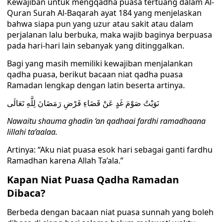
Kewajiban untuk mengqadha puasa tertuang dalam Al-
Quran Surah Al-Baqarah ayat 184 yang menjelaskan
bahwa siapa pun yang uzur atau sakit atau dalam
perjalanan lalu berbuka, maka wajib baginya berpuasa
pada hari-hari lain sebanyak yang ditinggalkan.
Bagi yang masih memiliki kewajiban menjalankan
qadha puasa, berikut bacaan niat qadha puasa
Ramadan lengkap dengan latin beserta artinya.
نَوَيْتُ صَوْمَ غَدٍ عَنْ قَضَاءِ فَرْضِ رَمَضَانَ لِلَّهِ تَعَالَى
Nawaitu shauma ghadin ‘an qadhaai fardhi ramadhaana
lillahi ta’aalaa.
Artinya: “Aku niat puasa esok hari sebagai ganti fardhu
Ramadhan karena Allah Ta’ala.”
Kapan Niat Puasa Qadha Ramadan
Dibaca?
Berbeda dengan bacaan niat puasa sunnah yang boleh