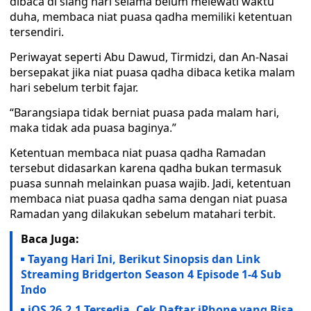
dibaca di siang hari selama belum melewati waktu
duha, membaca niat puasa qadha memiliki ketentuan
tersendiri.
Periwayat seperti Abu Dawud, Tirmidzi, dan An-Nasai
bersepakat jika niat puasa qadha dibaca ketika malam
hari sebelum terbit fajar.
“Barangsiapa tidak berniat puasa pada malam hari,
maka tidak ada puasa baginya.”
Ketentuan membaca niat puasa qadha Ramadan
tersebut didasarkan karena qadha bukan termasuk
puasa sunnah melainkan puasa wajib. Jadi, ketentuan
membaca niat puasa qadha sama dengan niat puasa
Ramadan yang dilakukan sebelum matahari terbit.
Baca Juga:
Tayang Hari Ini, Berikut Sinopsis dan Link
Streaming Bridgerton Season 4 Episode 1-4 Sub
Indo
iOS 26.2.1 Tersedia, Cek Daftar iPhone yang Bisa