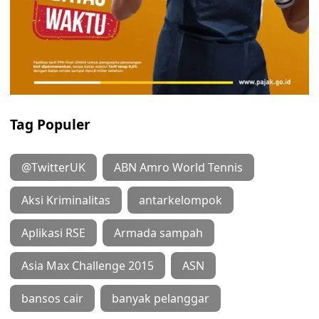
Tag Populer
@TwitterUK
ABN Amro World Tennis
Aksi Kriminalitas
antarkelompok
Aplikasi RSE
Armada sampah
Asia Max Challenge 2015
ASN
bansos cair
banyak pelanggar