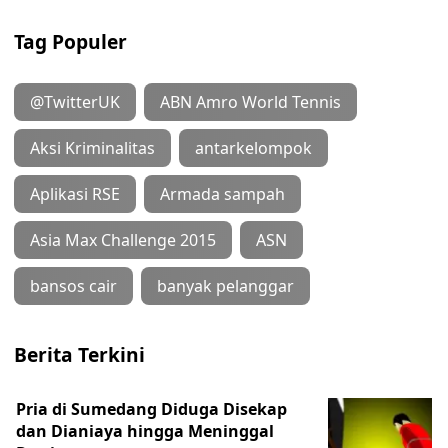
Tag Populer
@TwitterUK
ABN Amro World Tennis
Aksi Kriminalitas
antarkelompok
Aplikasi RSE
Armada sampah
Asia Max Challenge 2015
ASN
bansos cair
banyak pelanggar
Berita Terkini
Pria di Sumedang Diduga Disekap
dan Dianiaya hingga Meninggal