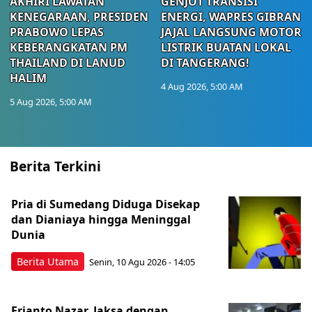
AKHIRI LAWATAN
GENJOT TRANSISI
KENEGARAAN, PRESIDEN
ENERGI, WAPRES GIBRAN
PRABOWO LEPAS
JAJAL LANGSUNG MOTOR
KEBERANGKATAN PM
LISTRIK BUATAN LOKAL
THAILAND DI LANUD
DI TANGERANG!
HALIM
4 Aug 2026, 5:00 AM
5 Aug 2026, 5:00 AM
Berita Terkini
Pria di Sumedang Diduga Disekap
dan Dianiaya hingga Meninggal
Dunia
Berita Utama
Senin, 10 Agu 2026 - 14:05
Erianto Nazar, Jaksa dengan