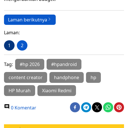
Laman berikutnya
Laman:
1
2
Tag:
#hp 2026
#hpandroid
content creator
handphone
hp
HP Murah
Xiaomi Redmi
0 Komentar