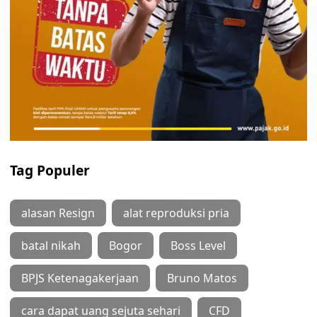
Tag Populer
alasan Resign
alat reproduksi pria
batal nikah
Bogor
Boss Level
BPJS Ketenagakerjaan
Bruno Matos
cara dapat uang sejuta sehari
CFD