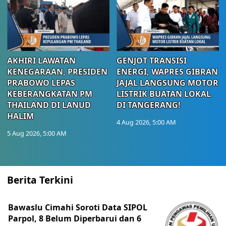
AKHIRI LAWATAN
GENJOT TRANSISI
KENEGARAAN, PRESIDEN
ENERGI, WAPRES GIBRAN
PRABOWO LEPAS
JAJAL LANGSUNG MOTOR
KEBERANGKATAN PM
LISTRIK BUATAN LOKAL
THAILAND DI LANUD
DI TANGERANG!
HALIM
4 Aug 2026, 5:00 AM
5 Aug 2026, 5:00 AM
Berita Terkini
Bawaslu Cimahi Soroti Data SIPOL
Parpol, 8 Belum Diperbarui dan 6