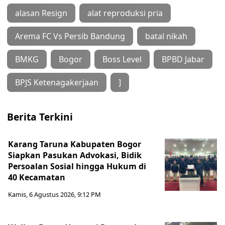
alasan Resign
alat reproduksi pria
Arema FC Vs Persib Bandung
batal nikah
BMKG
Bogor
Boss Level
BPBD Jabar
BPJS Ketenagakerjaan
]
Berita Terkini
Karang Taruna Kabupaten Bogor
Siapkan Pasukan Advokasi, Bidik
Persoalan Sosial hingga Hukum di
40 Kecamatan
Kamis, 6 Agustus 2026, 9:12 PM