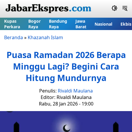
Kupas
Bogor
Bandung
Jawa
Nasional
Ekbis
Perkara
Raya
Raya
Barat
Beranda
»
Khazanah Islam
Puasa Ramadan 2026 Berapa
Minggu Lagi? Begini Cara
Hitung Mundurnya
Penulis:
Rivaldi Maulana
Editor: Rivaldi Maulana
Rabu, 28 Jan 2026 - 19:00