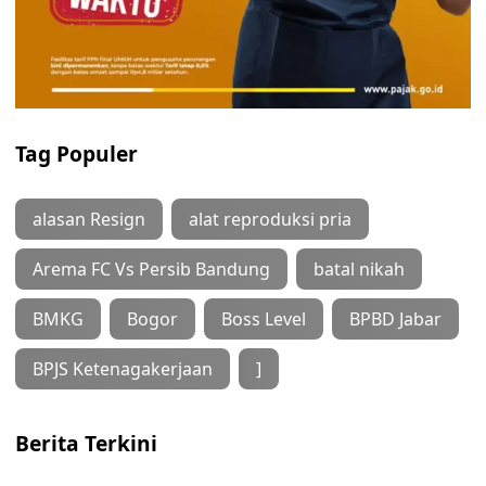
Tag Populer
alasan Resign
alat reproduksi pria
Arema FC Vs Persib Bandung
batal nikah
BMKG
Bogor
Boss Level
BPBD Jabar
BPJS Ketenagakerjaan
]
Berita Terkini