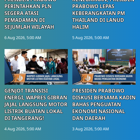
PERINTAHKAN PLN
PRABOWO LEPAS
SEGERA ATASI
KEBERANGKATAN PM
PEMADAMAN DI
THAILAND DI LANUD
SEJUMLAH WILAYAH
HALIM
6 Aug 2026, 5:00 AM
5 Aug 2026, 5:00 AM
GENJOT TRANSISI
PRESIDEN PRABOWO
ENERGI, WAPRES GIBRAN
DISKUSI BERSAMA KADIN
JAJAL LANGSUNG MOTOR
BAHAS PENGUATAN
LISTRIK BUATAN LOKAL
EKONOMI NASIONAL
DI TANGERANG!
DAN DAERAH
4 Aug 2026, 5:00 AM
3 Aug 2026, 5:00 AM