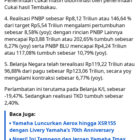
Penerimaan Cukai masih didominasi oleh penerimaan
Cukai hasil Tembakau.
4. Realisasi PNBP sebesar Rp8,12 Triliun atau 146,64 %
dari target Rp5,54 Triliun mengalami pertumbuhan
sebesar 8,58% (yoy); dengan rincian PNBP Lainnya
mencapai Rp3,88 Triliun atau 202,65% tumbuh sebesar
6,27% (yoy) serta PNBP BLU mencapai Rp4,24 Triliun
atau 117,08% tumbuh sebesar 10,79% (yoy).
5. Belanja Negara telah terealisasi Rp119,22 Triliun atau
96,88% dari pagu sebesar Rp123,06 Triliun, secara yoy
mengalami kontraksi sebesar 6,77% (yoy).
Perlambatan ini terutama pada Belanja K/L sebesar
-19,47%. Sedangkan realisasi TKD tumbuh sebesar
2,40%.
Baca Juga:
Yamaha Luncurkan Aerox hingga XSR155
dengan Livery Yamaha’s 70th Anniversary
Ngeri! Ini Tampang dan Jeroan Yamaha Tmax