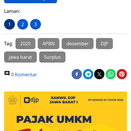
Laman:
1
2
3
Tag:
2025
APBN
desember
DJP
jawa barat
Surplus
0 Komentar