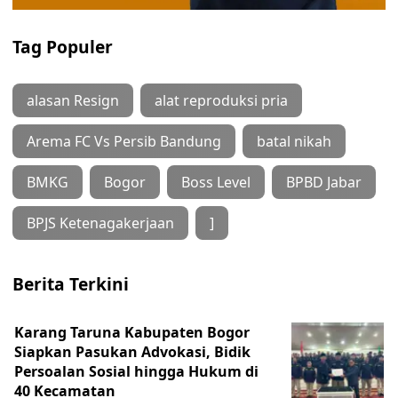
Tag Populer
alasan Resign
alat reproduksi pria
Arema FC Vs Persib Bandung
batal nikah
BMKG
Bogor
Boss Level
BPBD Jabar
BPJS Ketenagakerjaan
]
Berita Terkini
Karang Taruna Kabupaten Bogor
Siapkan Pasukan Advokasi, Bidik
Persoalan Sosial hingga Hukum di
40 Kecamatan