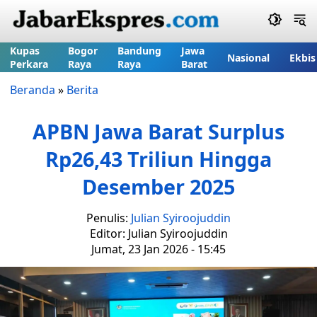
Kupas
Bogor
Bandung
Jawa
Nasional
Ekbis
Perkara
Raya
Raya
Barat
Beranda
»
Berita
APBN Jawa Barat Surplus
Rp26,43 Triliun Hingga
Desember 2025
Penulis:
Julian Syiroojuddin
Editor: Julian Syiroojuddin
Jumat, 23 Jan 2026 - 15:45