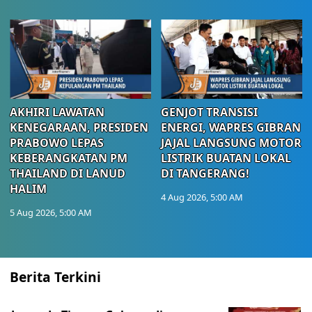
AKHIRI LAWATAN
GENJOT TRANSISI
KENEGARAAN, PRESIDEN
ENERGI, WAPRES GIBRAN
PRABOWO LEPAS
JAJAL LANGSUNG MOTOR
KEBERANGKATAN PM
LISTRIK BUATAN LOKAL
THAILAND DI LANUD
DI TANGERANG!
HALIM
4 Aug 2026, 5:00 AM
5 Aug 2026, 5:00 AM
Berita Terkini