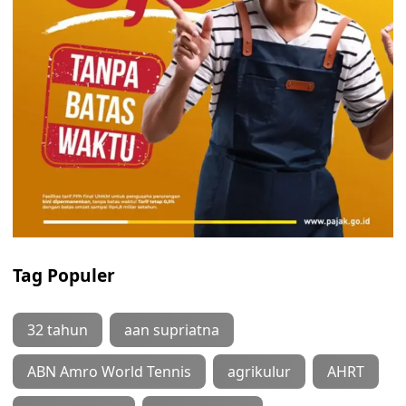
Tag Populer
32 tahun
aan supriatna
ABN Amro World Tennis
agrikulur
AHRT