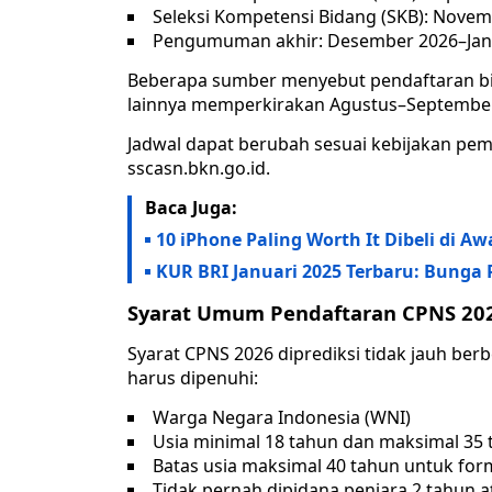
Seleksi Kompetensi Bidang (SKB): Nov
Pengumuman akhir: Desember 2026–Jan
Beberapa sumber menyebut pendaftaran bisa
lainnya memperkirakan Agustus–September
Jadwal dapat berubah sesuai kebijakan pem
sscasn.bkn.go.id.
Baca Juga:
10 iPhone Paling Worth It Dibeli di A
KUR BRI Januari 2025 Terbaru: Bunga
Syarat Umum Pendaftaran CPNS 20
Syarat CPNS 2026 diprediksi tidak jauh ber
harus dipenuhi:
Warga Negara Indonesia (WNI)
Usia minimal 18 tahun dan maksimal 35
Batas usia maksimal 40 tahun untuk form
Tidak pernah dipidana penjara 2 tahun a