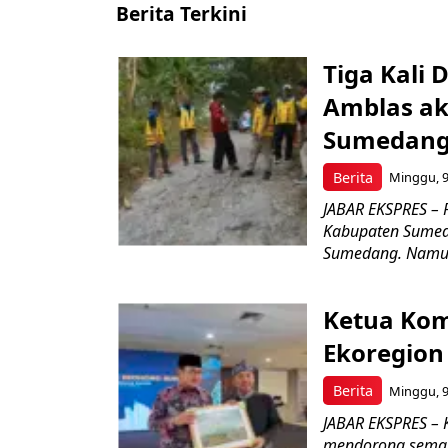
Berita Terkini
Tiga Kali 
Amblas ak
Sumedang 
Berita
Minggu, 9
JABAR EKSPRES – 
Kabupaten Sumed
Sumedang. Namun
Ketua Kom
Ekoregion
Berita
Minggu, 9
JABAR EKSPRES – 
mendorong seman