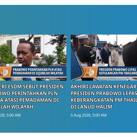
RI ESDM SEBUT PRESIDEN
AKHIRI LAWATAN KENEGAR
OWO PERINTAHKAN PLN
PRESIDEN PRABOWO LEPA
A ATASI PEMADAMAN DI
KEBERANGKATAN PM THAI
LAH WILAYAH
DI LANUD HALIM
26, 5:00 AM
5 Aug 2026, 5:00 AM