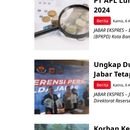
PT APL Lu
2024
Berita
Kamis, 6 
JABAR EKSPRES –
(BPKPD) Kota Banja
Ungkap Du
Jabar Tet
Berita
Kamis, 6 
JABAR EKSPRES – J
Direktorat Reserse
Korban Ke