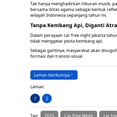
Tak hanya menghadirkan hiburan musik, pa
bersama lintas agama sebagai bentuk reflek
wilayah Indonesia sepanjang tahun ini.
Tanpa Kembang Api, Diganti Atra
Dalam perayaan car free night Jakarta tah
tidak menggelar pesta kembang api.
Sebagai gantinya, masyarakat akan disuguh
formasi dan transisi visual.
Laman berikutnya
Laman:
1
2
Tag:
2025
Car Free Night
car fre