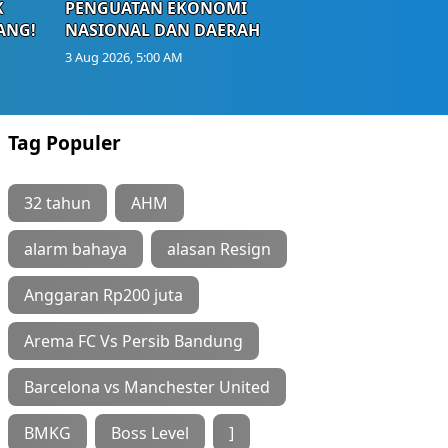
K
PENGUATAN EKONOMI
ANG!
NASIONAL DAN DAERAH
3 Aug 2026, 5:00 AM
Tag Populer
32 tahun
AHM
alarm bahaya
alasan Resign
Anggaran Rp200 juta
Arema FC Vs Persib Bandung
Barcelona vs Manchester United
BMKG
Boss Level
]