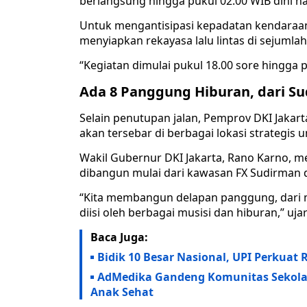
berlangsung hingga pukul 02.00 WIB dini har
Untuk mengantisipasi kepadatan kendaraan d
menyiapkan rekayasa lalu lintas di sejumlah t
“Kegiatan dimulai pukul 18.00 sore hingga pu
Ada 8 Panggung Hiburan, dari S
Selain penutupan jalan, Pemprov DKI Jaka
akan tersebar di berbagai lokasi strategi
Wakil Gubernur DKI Jakarta, Rano Karno,
dibangun mulai dari kawasan FX Sudirman d
“Kita membangun delapan panggung, dari m
diisi oleh berbagai musisi dan hiburan,” uj
Baca Juga:
Bidik 10 Besar Nasional, UPI Perkuat 
AdMedika Gandeng Komunitas Sekola
Anak Sehat