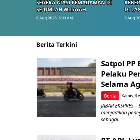
SEGERA ATASI PEMADAMAN DI
KEBE
SEJUMLAH WILAYAH
DI LA
6 Aug 2026, 5:00 AM
5 Aug 20
Berita Terkini
Satpol PP
Pelaku Pe
Selama Ag
Berita
Kamis, 6 
JABAR EKSPRES – 
menjadikan pene
sebagai...