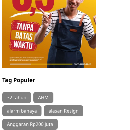
Tag Populer
32 tahun
AHM
alarm bahaya
alasan Resign
Anggaran Rp200 juta