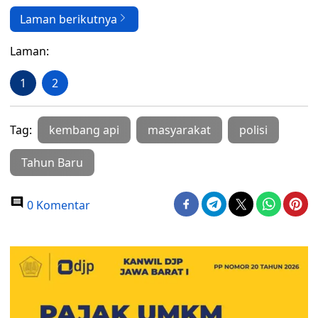
Laman berikutnya
Laman:
1
2
Tag:
kembang api
masyarakat
polisi
Tahun Baru
0 Komentar