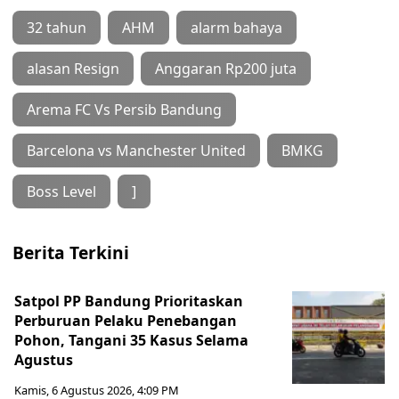
32 tahun
AHM
alarm bahaya
alasan Resign
Anggaran Rp200 juta
Arema FC Vs Persib Bandung
Barcelona vs Manchester United
BMKG
Boss Level
]
Berita Terkini
Satpol PP Bandung Prioritaskan
Perburuan Pelaku Penebangan
Pohon, Tangani 35 Kasus Selama
Agustus
Kamis, 6 Agustus 2026, 4:09 PM