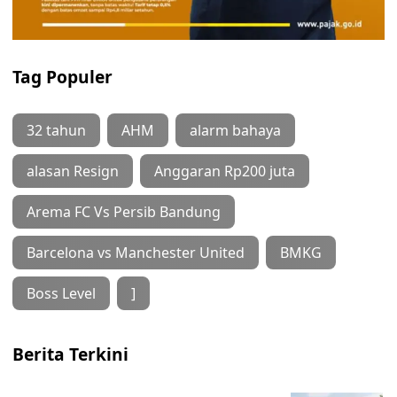
Tag Populer
32 tahun
AHM
alarm bahaya
alasan Resign
Anggaran Rp200 juta
Arema FC Vs Persib Bandung
Barcelona vs Manchester United
BMKG
Boss Level
]
Berita Terkini