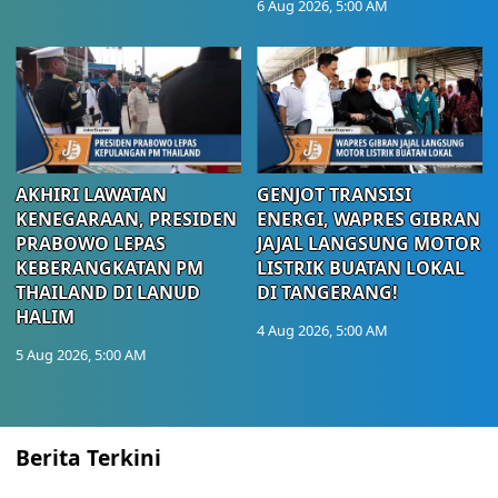
6 Aug 2026, 5:00 AM
AKHIRI LAWATAN
GENJOT TRANSISI
KENEGARAAN, PRESIDEN
ENERGI, WAPRES GIBRAN
PRABOWO LEPAS
JAJAL LANGSUNG MOTOR
KEBERANGKATAN PM
LISTRIK BUATAN LOKAL
THAILAND DI LANUD
DI TANGERANG!
HALIM
4 Aug 2026, 5:00 AM
5 Aug 2026, 5:00 AM
Berita Terkini