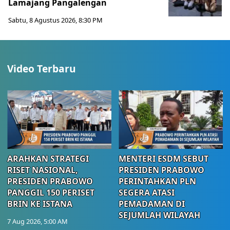
Lamajang Pangalengan
Sabtu, 8 Agustus 2026, 8:30 PM
Video Terbaru
ARAHKAN STRATEGI
MENTERI ESDM SEBUT
RISET NASIONAL,
PRESIDEN PRABOWO
PRESIDEN PRABOWO
PERINTAHKAN PLN
PANGGIL 150 PERISET
SEGERA ATASI
BRIN KE ISTANA
PEMADAMAN DI
SEJUMLAH WILAYAH
7 Aug 2026, 5:00 AM