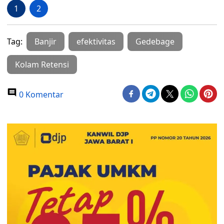
1
2
Tag:
Banjir
efektivitas
Gedebage
Kolam Retensi
0 Komentar