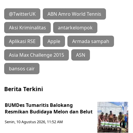
@TwitterUK
ABN Amro World Tennis
Aksi Kriminalitas
antarkelompok
Aplikasi RSE
Apple
Armada sampah
Asia Max Challenge 2015
ASN
bansos cair
Berita Terkini
BUMDes Tumaritis Balokang
Resmikan Budidaya Melon dan Belut
Senin, 10 Agustus 2026, 11:52 AM