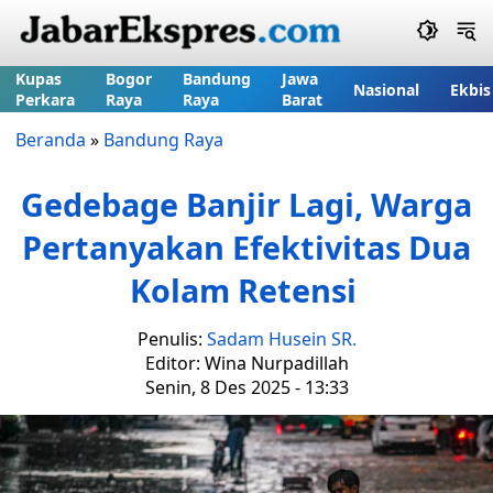
Kupas
Bogor
Bandung
Jawa
Nasional
Ekbis
Perkara
Raya
Raya
Barat
Beranda
»
Bandung Raya
Gedebage Banjir Lagi, Warga
Pertanyakan Efektivitas Dua
Kolam Retensi
Penulis:
Sadam Husein SR.
Editor: Wina Nurpadillah
Senin, 8 Des 2025 - 13:33