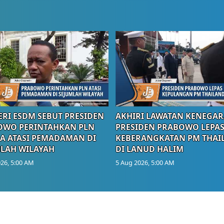
RI ESDM SEBUT PRESIDEN
AKHIRI LAWATAN KENEGAR
OWO PERINTAHKAN PLN
PRESIDEN PRABOWO LEPA
A ATASI PEMADAMAN DI
KEBERANGKATAN PM THAI
LAH WILAYAH
DI LANUD HALIM
26, 5:00 AM
5 Aug 2026, 5:00 AM