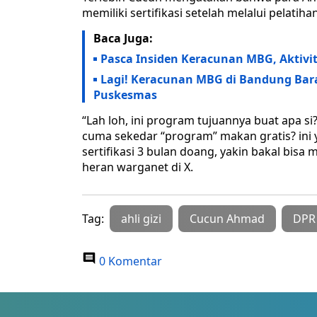
memiliki sertifikasi setelah melalui pelatiha
Baca Juga:
Pasca Insiden Keracunan MBG, Aktiv
Lagi! Keracunan MBG di Bandung Bara
Puskesmas
“Lah loh, ini program tujuannya buat apa s
cuma sekedar “program” makan gratis? ini 
sertifikasi 3 bulan doang, yakin bakal bisa m
heran warganet di X.
Tag:
ahli gizi
Cucun Ahmad
DPR 
0 Komentar