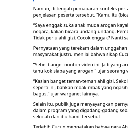
Namun, di tengah pemaparan konteks per
penjelasan peserta tersebut. “Kamu itu (bica
“Saya enggak suka anak muda arogan kayak
negara, kalian bicara undang-undang. Pembu
Tidak perlu ahli gizi. Cocok enggak? Nanti s
Pernyataan yang terekam dalam unggahan v
masyarakat justru menilai bahwa sikap Cuc
“Sebel banget nonton video ini. Jadi yang ar
tahu kok siapa yang arogan,” ujar seorang
“Kasian banget teman-teman ahli gizi. Sekol
seperti ini, bahkan mbak-mbak yang ngasih
bagus,” ujar warganet lainnya.
Selain itu, publik juga menyayangkan pern
dalam program yang digadang-gadang seba
sekolah dan ibu hamil tersebut.
Terlebih Cucun mengatakan bahwa para Ahli