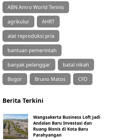
ABN Amro World Tennis
agrikulur
AHRT
alat reproduksi pria
bantuan pemerintah
banyak pelanggar
batal nikah
Bogor
Bruno Matos
CFD
Berita Terkini
Wangsakerta Business Loft Jadi
Andalan Baru Investasi dan
Ruang Bisnis di Kota Baru
Parahyangan