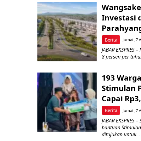
Wangsaker
Investasi 
Parahyan
Berita
Jumat, 7 
JABAR EKSPRES – P
8 persen per tah
193 Warga
Stimulan
Capai Rp3,
Berita
Jumat, 7 
JABAR EKSPRES –
bantuan Stimulan
ditujukan untuk...