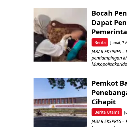
Bocah Pen
Dapat Pen
Pemerint
Berita
Jumat, 7 
JABAR EKSPRES –
pendampingan khu
Mukopolisakaridosi
Pemkot Ba
Penebang
Cihapit
Berita Utama
J
JABAR EKSPRES – 