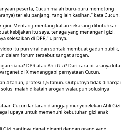
tanyaan peserta, Cucun malah buru-buru memotong
ranya) terlalu panjang. Yang lain kasihan,” kata Cucun.
 gini. Mentang-mentang kalian sekarang dibutuhkan
at kebijakan itu saya, tenaga yang menangani gizi.
aya selesaikan di DPR,” ujarnya.
ideo itu pun viral dan sontak membuat gaduh publik,
un dalam forum tersebut sangat arogan.
ogan siapa? DPR atau Ahli Gizi? Dari cara bicaranya kita
 warganet di X menanggapi pernyataan Cucun.
ah 4 tahun, profesi 1,5 tahun. Outputnya tidak dihargai
 solusi malah dikatain arogan walaupun solusinya
yataan Cucun lantaran dianggap menyepelekan Ahli Gizi
gai upaya untuk memenuhi kebutuhan gizi anak
 Gizi nantinya dapat diganti dengan orang yang