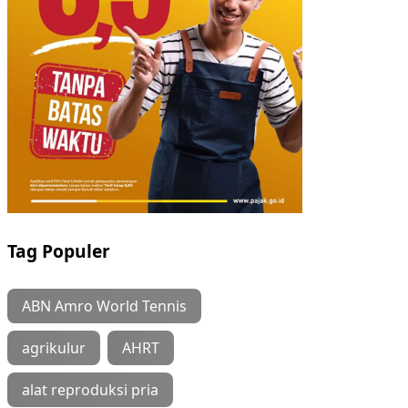
Tag Populer
ABN Amro World Tennis
agrikulur
AHRT
alat reproduksi pria