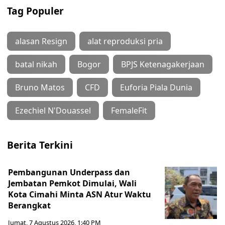
Tag Populer
alasan Resign
alat reproduksi pria
batal nikah
Bogor
BPJS Ketenagakerjaan
Bruno Matos
CFD
Euforia Piala Dunia
Ezechiel N'Douassel
FemaleFit
Berita Terkini
Pembangunan Underpass dan
Jembatan Pemkot Dimulai, Wali
Kota Cimahi Minta ASN Atur Waktu
Berangkat
Jumat, 7 Agustus 2026, 1:40 PM