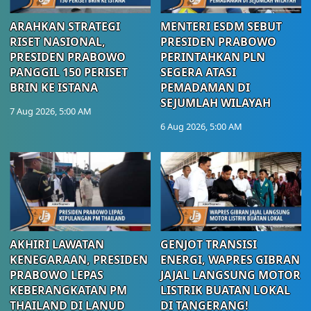
ARAHKAN STRATEGI
MENTERI ESDM SEBUT
RISET NASIONAL,
PRESIDEN PRABOWO
PRESIDEN PRABOWO
PERINTAHKAN PLN
PANGGIL 150 PERISET
SEGERA ATASI
BRIN KE ISTANA
PEMADAMAN DI
SEJUMLAH WILAYAH
7 Aug 2026, 5:00 AM
6 Aug 2026, 5:00 AM
AKHIRI LAWATAN
GENJOT TRANSISI
KENEGARAAN, PRESIDEN
ENERGI, WAPRES GIBRAN
PRABOWO LEPAS
JAJAL LANGSUNG MOTOR
KEBERANGKATAN PM
LISTRIK BUATAN LOKAL
THAILAND DI LANUD
DI TANGERANG!