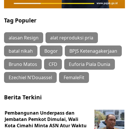
Tag Populer
alasan Resign
alat reproduksi pria
batal nikah
Bogor
BPJS Ketenagakerjaan
Bruno Matos
CFD
Euforia Piala Dunia
Ezechiel N'Douassel
FemaleFit
Berita Terkini
Pembangunan Underpass dan
Jembatan Pemkot Dimulai, Wali
Kota Cimahi Minta ASN Atur Waktu