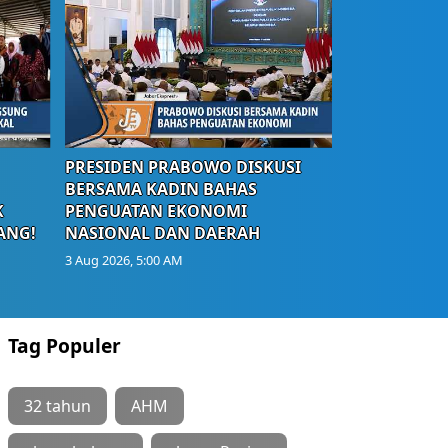
PRESIDEN PRABOWO DISKUSI
BERSAMA KADIN BAHAS
K
PENGUATAN EKONOMI
ANG!
NASIONAL DAN DAERAH
3 Aug 2026, 5:00 AM
Tag Populer
32 tahun
AHM