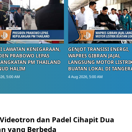
I LAWATAN KENEGARAAN,
GENJOT TRANSISI ENERGI,
DEN PRABOWO LEPAS
WAPRES GIBRAN JAJAL
RANGKATAN PM THAILAND
LANGSUNG MOTOR LISTRI
NUD HALIM
BUATAN LOKAL DI TANGER
26, 5:00 AM
4 Aug 2026, 5:00 AM
 Videotron dan Padel Cihapit Dua
n yang Berbeda