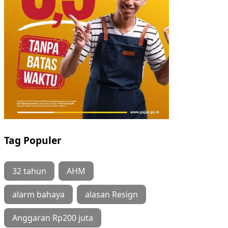
Tag Populer
32 tahun
AHM
alarm bahaya
alasan Resign
Anggaran Rp200 juta