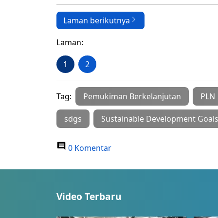
Laman berikutnya
Laman:
1
2
Tag:
Pemukiman Berkelanjutan
PLN
sdgs
Sustainable Development Goal
0 Komentar
Video Terbaru