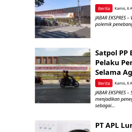
Berita
Kamis, 6 
JABAR EKSPRES – 
polemik penebang
Satpol PP
Pelaku Pe
Selama Ag
Berita
Kamis, 6 
JABAR EKSPRES – 
menjadikan pene
sebagai...
PT APL Lu