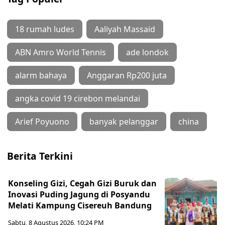
18 rumah ludes
Aaliyah Massaid
ABN Amro World Tennis
ade londok
alarm bahaya
Anggaran Rp200 juta
angka covid 19 cirebon melandai
Arief Poyuono
banyak pelanggar
china
Berita Terkini
Konseling Gizi, Cegah Gizi Buruk dan
Inovasi Puding Jagung di Posyandu
Melati Kampung Cisereuh Bandung
Sabtu, 8 Agustus 2026, 10:24 PM