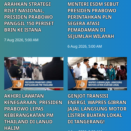
ARAHKAN STRATEGI
MENTERI ESDM SEBUT
RISET NASIONAL,
PRESIDEN PRABOWO
PRESIDEN PRABOWO
PERINTAHKAN PLN
PANGGIL 150 PERISET
SEGERA ATASI
BRIN KE ISTANA
PEMADAMAN DI
SEJUMLAH WILAYAH
7 Aug 2026, 5:00 AM
6 Aug 2026, 5:00 AM
AKHIRI LAWATAN
GENJOT TRANSISI
KENEGARAAN, PRESIDEN
ENERGI, WAPRES GIBRAN
PRABOWO LEPAS
JAJAL LANGSUNG MOTOR
KEBERANGKATAN PM
LISTRIK BUATAN LOKAL
THAILAND DI LANUD
DI TANGERANG!
HALIM