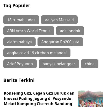
Tag Populer
18 rumah ludes
Aaliyah Massaid
ABN Amro World Tennis
ade londok
alarm bahaya
Anggaran Rp200 juta
angka covid 19 cirebon melandai
Arief Poyuono
banyak pelanggar
china
Berita Terkini
Konseling Gizi, Cegah Gizi Buruk dan
Inovasi Puding Jagung di Posyandu
Melati Kampung Cisereuh Bandung