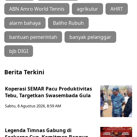
ABN Amro World Tennis
agrikulur
AHRT
alarm bahaya
Baliho Rubuh
bantuan pemerintah
banyak pelanggar
bjb DIGI
Berita Terkini
Koperasi SEMAR Pacu Produktivitas
Tebu, Targetkan Swasembada Gula
Sabtu, 8 Agustus 2026, 8:59 AM
Legenda Timnas Gabung di