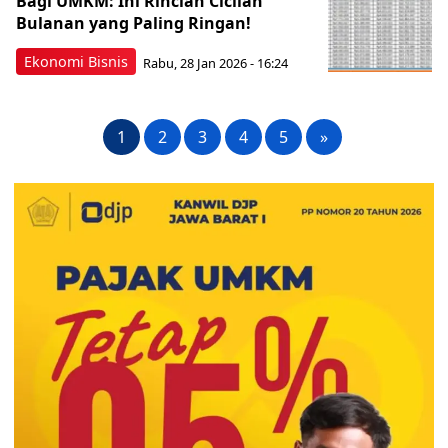
Bagi UMKM: Ini Rincian Cicilan
Bulanan yang Paling Ringan!
Ekonomi Bisnis
Rabu, 28 Jan 2026 - 16:24
1
2
3
4
5
»