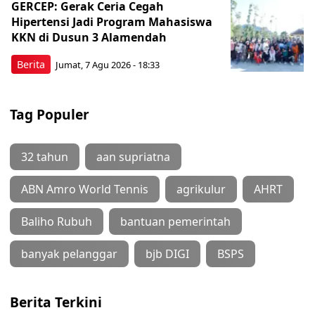
GERCEP: Gerak Ceria Cegah
Hipertensi Jadi Program Mahasiswa
KKN di Dusun 3 Alamendah
Berita
Jumat, 7 Agu 2026 - 18:33
Tag Populer
32 tahun
aan supriatna
ABN Amro World Tennis
agrikulur
AHRT
Baliho Rubuh
bantuan pemerintah
banyak pelanggar
bjb DIGI
BSPS
Berita Terkini