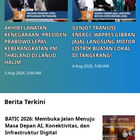
AKHIRI LAWATAN
GENJOT TRANSISI
KENEGARAAN, PRESIDEN
ENERGI, WAPRES GIBRAN
PRABOWO LEPAS
JAJAL LANGSUNG MOTOR
KEBERANGKATAN PM
LISTRIK BUATAN LOKAL
THAILAND DI LANUD
DI TANGERANG!
HALIM
4 Aug 2026, 5:00 AM
5 Aug 2026, 5:00 AM
Berita Terkini
BATIC 2026: Membuka Jalan Menuju
Masa Depan AI, Konektivitas, dan
Infrastruktur Digital