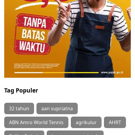
Tag Populer
32 tahun
aan supriatna
ABN Amro World Tennis
agrikulur
AHRT