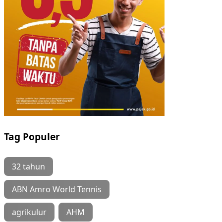
Tag Populer
32 tahun
ABN Amro World Tennis
agrikulur
AHM