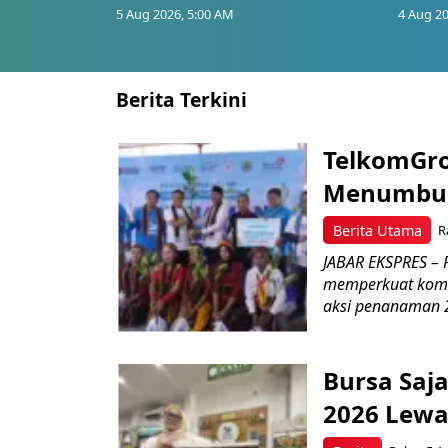
5 Aug 2026, 5:00 AM
4 Aug 20
Berita Terkini
TelkomGro
Menumbuhk
Berita Utama
R
JABAR EKSPRES – P
memperkuat komit
aksi penanaman 2
Bursa Saj
2026 Lewa