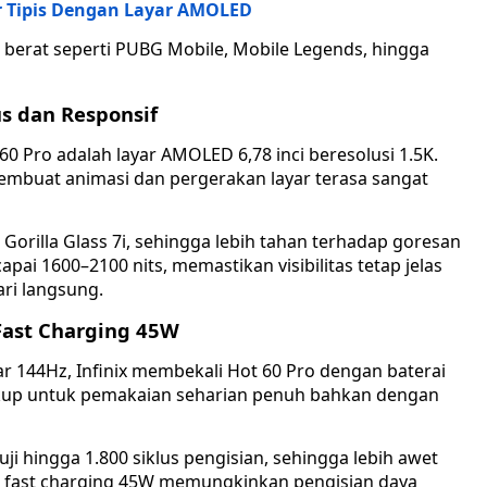
er Tipis Dengan Layar AMOLED
erat seperti PUBG Mobile, Mobile Legends, hingga
s dan Responsif
 60 Pro adalah layar AMOLED 6,78 inci beresolusi 1.5K.
embuat animasi dan pergerakan layar terasa sangat
ng Gorilla Glass 7i, sehingga lebih tahan terhadap goresan
ai 1600–2100 nits, memastikan visibilitas tetap jelas
ri langsung.
Fast Charging 45W
 144Hz, Infinix membekali Hot 60 Pro dengan baterai
cukup untuk pemakaian seharian penuh bahkan dengan
uji hingga 1.800 siklus pengisian, sehingga lebih awet
tur fast charging 45W memungkinkan pengisian daya