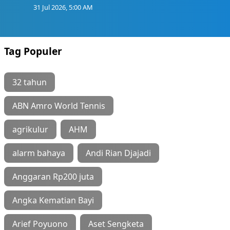
31 Jul 2026, 5:00 AM
Tag Populer
32 tahun
ABN Amro World Tennis
agrikulur
AHM
alarm bahaya
Andi Rian Djajadi
Anggaran Rp200 juta
Angka Kematian Bayi
Arief Poyuono
Aset Sengketa