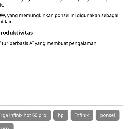
t.
g 10W, yang memungkinkan ponsel ini digunakan sebagai
 lain.
Produktivitas
i fitur berbasis AI yang membuat pengalaman
rga infinix hot 60 pro
hp
Infinix
ponsel
0 pro