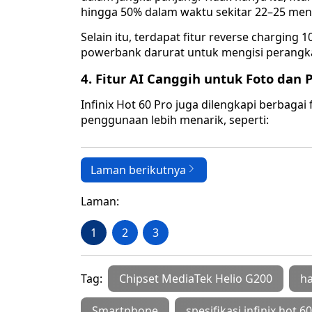
hingga 50% dalam waktu sekitar 22–25 meni
Selain itu, terdapat fitur reverse chargin
powerbank darurat untuk mengisi perangkat
4. Fitur AI Canggih untuk Foto dan 
Infinix Hot 60 Pro juga dilengkapi berbaga
penggunaan lebih menarik, seperti:
Laman berikutnya
Laman:
1
2
3
Tag:
Chipset MediaTek Helio G200
ha
Smartphone
spesifikasi infinix hot 6