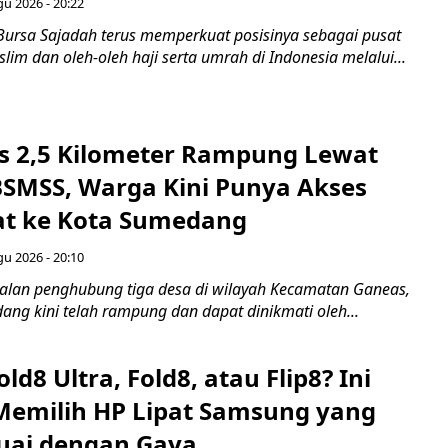
gu 2026 - 20:22
Bursa Sajadah terus memperkuat posisinya sebagai pusat
im dan oleh-oleh haji serta umrah di Indonesia melalui...
os 2,5 Kilometer Rampung Lewat
SMSS, Warga Kini Punya Akses
at ke Kota Sumedang
gu 2026 - 20:10
Jalan penghubung tiga desa di wilayah Kecamatan Ganeas,
ng kini telah rampung dan dapat dinikmati oleh...
ld8 Ultra, Fold8, atau Flip8? Ini
emilih HP Lipat Samsung yang
suai dengan Gaya