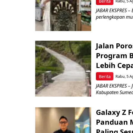
Berita
Rabu, 5 A
JABAR EKSPRES – 
perlengkapan musl
Jalan Por
Program B
Lebih Cep
Berita
Rabu, 5 A
JABAR EKSPRES – 
Kabupaten Sumeda
Galaxy Z Fo
Panduan M
Paling Se