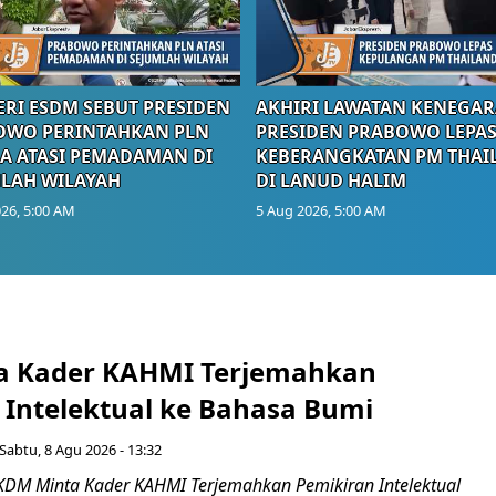
RI ESDM SEBUT PRESIDEN
AKHIRI LAWATAN KENEGAR
OWO PERINTAHKAN PLN
PRESIDEN PRABOWO LEPA
A ATASI PEMADAMAN DI
KEBERANGKATAN PM THAI
LAH WILAYAH
DI LANUD HALIM
26, 5:00 AM
5 Aug 2026, 5:00 AM
a Kader KAHMI Terjemahkan
 Intelektual ke Bahasa Bumi
Sabtu, 8 Agu 2026 - 13:32
KDM Minta Kader KAHMI Terjemahkan Pemikiran Intelektual