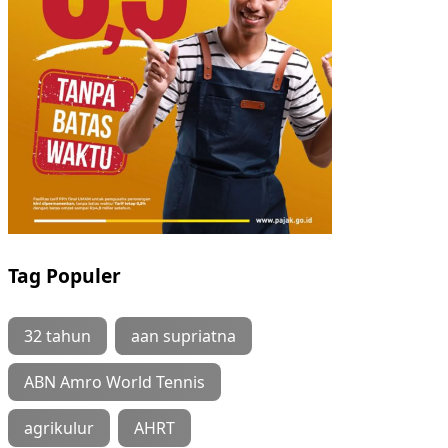
Tag Populer
32 tahun
aan supriatna
ABN Amro World Tennis
agrikulur
AHRT