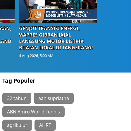
AAN,
GENJOT TRANSISI ENERGI,
S
WAPRES GIBRAN JAJAL
LAND
LANGSUNG MOTOR LISTRIK
BUATAN LOKAL DI TANGERANG!
4 Aug 2026, 5:00 AM
Tag Populer
32 tahun
aan supriatna
ABN Amro World Tennis
agrikulur
AHRT