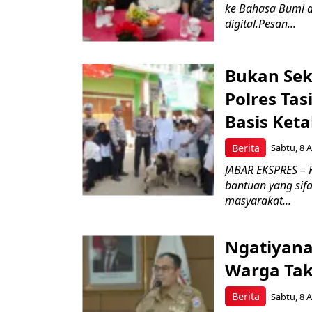
ke Bahasa Bumi 
digital.Pesan...
Bukan Sek
Polres Ta
Basis Ket
Berita
Sabtu, 8 A
JABAR EKSPRES – 
bantuan yang sif
masyarakat...
Ngatiyana
Warga Tak
Berita
Sabtu, 8 A