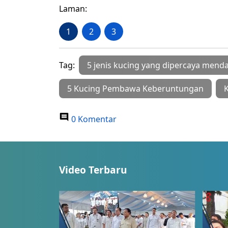
Laman:
1
2
3
Tag:
5 jenis kucing yang dipercaya men
5 Kucing Pembawa Keberuntungan
0 Komentar
Video Terbaru