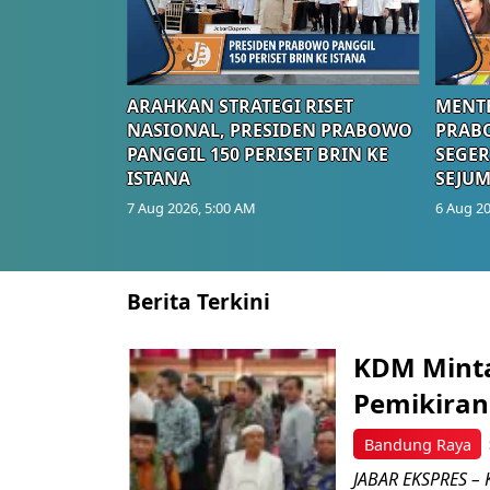
ARAHKAN STRATEGI RISET
MENTE
NASIONAL, PRESIDEN PRABOWO
PRAB
PANGGIL 150 PERISET BRIN KE
SEGER
ISTANA
SEJUM
7 Aug 2026, 5:00 AM
6 Aug 20
Berita Terkini
KDM Mint
Pemikiran
Bandung Raya
JABAR EKSPRES – 