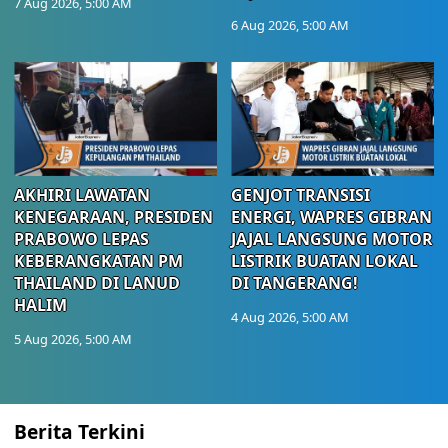
7 Aug 2026, 5:00 AM
6 Aug 2026, 5:00 AM
AKHIRI LAWATAN
GENJOT TRANSISI
KENEGARAAN, PRESIDEN
ENERGI, WAPRES GIBRAN
PRABOWO LEPAS
JAJAL LANGSUNG MOTOR
KEBERANGKATAN PM
LISTRIK BUATAN LOKAL
THAILAND DI LANUD
DI TANGERANG!
HALIM
4 Aug 2026, 5:00 AM
5 Aug 2026, 5:00 AM
Berita Terkini