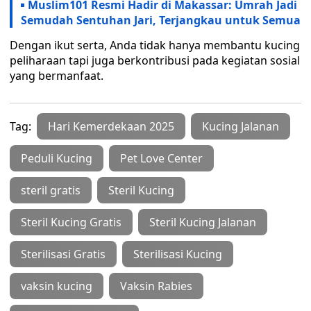
Muslim101 Resmi Hadir di Makassar: Umrah Jadi
Semudah Sentuhan Jari, Terjangkau untuk Semua
Dengan ikut serta, Anda tidak hanya membantu kucing
peliharaan tapi juga berkontribusi pada kegiatan sosial
yang bermanfaat.
Tag:
Hari Kemerdekaan 2025
Kucing Jalanan
Peduli Kucing
Pet Love Center
steril gratis
Steril Kucing
Steril Kucing Gratis
Steril Kucing Jalanan
Sterilisasi Gratis
Sterilisasi Kucing
vaksin kucing
Vaksin Rabies