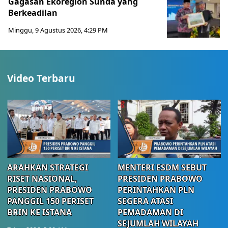
Gagasan Ekoregion Sunda yang
Berkeadilan
Minggu, 9 Agustus 2026, 4:29 PM
Video Terbaru
ARAHKAN STRATEGI
MENTERI ESDM SEBUT
RISET NASIONAL,
PRESIDEN PRABOWO
PRESIDEN PRABOWO
PERINTAHKAN PLN
PANGGIL 150 PERISET
SEGERA ATASI
BRIN KE ISTANA
PEMADAMAN DI
SEJUMLAH WILAYAH