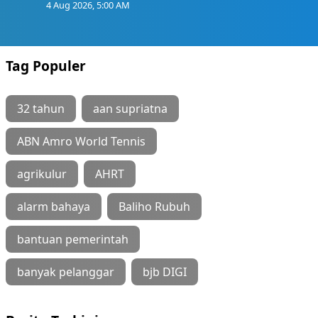
4 Aug 2026, 5:00 AM
Tag Populer
32 tahun
aan supriatna
ABN Amro World Tennis
agrikulur
AHRT
alarm bahaya
Baliho Rubuh
bantuan pemerintah
banyak pelanggar
bjb DIGI