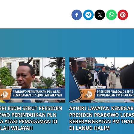
RI ESDM SEBUT PRESIDEN
AKHIRI LAWATAN KENEGAR
OWO PERINTAHKAN PLN
PRESIDEN PRABOWO LEPA
A ATASI PEMADAMAN DI
KEBERANGKATAN PM THAI
LAH WILAYAH
DI LANUD HALIM