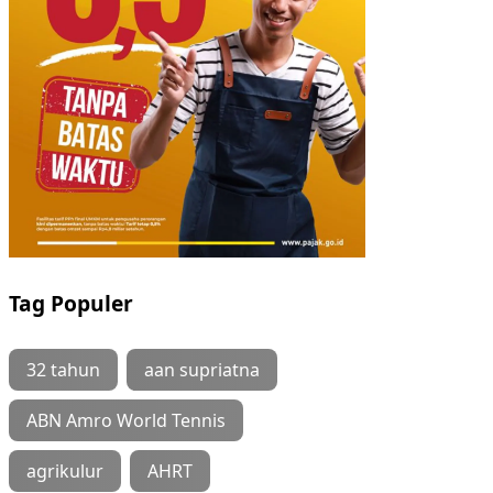
Tag Populer
32 tahun
aan supriatna
ABN Amro World Tennis
agrikulur
AHRT