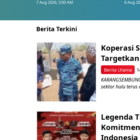
7 Aug 2026, 5:00 AM
6 Aug 20
Berita Terkini
Koperasi 
Targetka
Berita Utama
S
KARANGSEMBUNG –
sektor hulu terus
Legenda T
Komitmen 
Indonesia