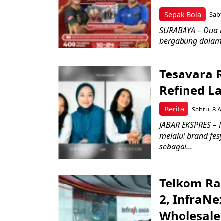
Sepak Bola
Sabt
SURABAYA – Dua l
bergabung dalam 
Tesavara 
Refined L
Berita
Sabtu, 8 A
JABAR EKSPRES – M
melalui brand fe
sebagai...
Telkom Ra
2, InfraNe
Wholesale