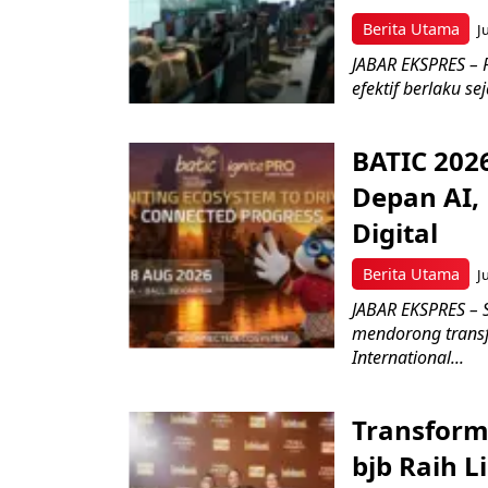
Berita Utama
J
JABAR EKSPRES – P
efektif berlaku se
BATIC 202
Depan AI, 
Digital
Berita Utama
J
JABAR EKSPRES – 
mendorong transfo
International...
Transform
bjb Raih 