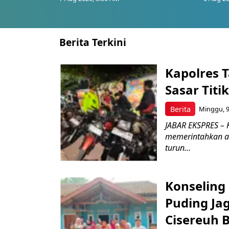
Berita Terkini
Kapolres T
Sasar Tit
Berita
Minggu, 9
JABAR EKSPRES – 
memerintahkan a
turun...
Konseling 
Puding Ja
Cisereuh 