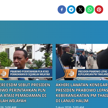
RI ESDM SEBUT PRESIDEN
AKHIRI LAWATAN KENEGAR
OWO PERINTAHKAN PLN
PRESIDEN PRABOWO LEPA
A ATASI PEMADAMAN DI
KEBERANGKATAN PM THAI
LAH WILAYAH
DI LANUD HALIM
26, 5:00 AM
5 Aug 2026, 5:00 AM