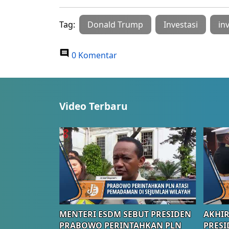
Tag:
Donald Trump
Investasi
in
0 Komentar
Video Terbaru
MENTERI ESDM SEBUT PRESIDEN
AKHIR
PRABOWO PERINTAHKAN PLN
PRESI