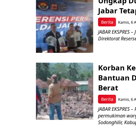
Ungkap Du
Jabar Tet
Berita
Kamis, 6 
JABAR EKSPRES – J
Direktorat Reserse
Korban Ke
Bantuan D
Berat
Berita
Kamis, 6 
JABAR EKSPRES –
permukiman warg
Sodonghilir, Kab