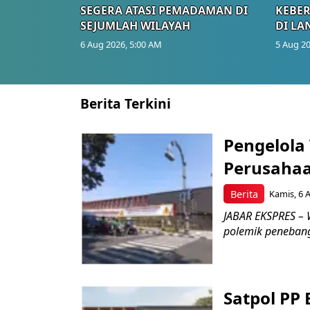
SEGERA ATASI PEMADAMAN DI
KEBE
SEJUMLAH WILAYAH
DI LA
6 Aug 2026, 5:00 AM
5 Aug 20
Berita Terkini
Pengelola
Perusahaa
Berita
Kamis, 6 
JABAR EKSPRES – 
polemik penebang
Satpol PP