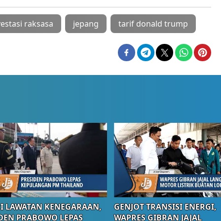
vestasi raksasa
jepang
tarif donald trump
I LAWATAN KENEGARAAN,
GENJOT TRANSISI ENERGI,
DEN PRABOWO LEPAS
WAPRES GIBRAN JAJAL