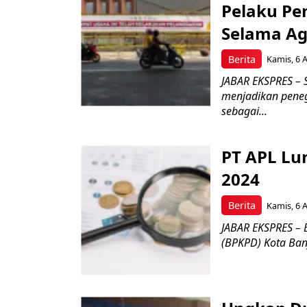
Pelaku Pe
Selama Ag
Berita
Kamis, 6 
JABAR EKSPRES – 
menjadikan pene
sebagai...
PT APL Lu
2024
Berita
Kamis, 6 
JABAR EKSPRES –
(BPKPD) Kota Banja