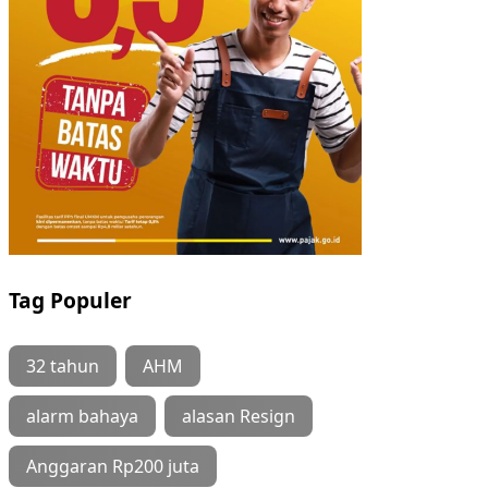
Tag Populer
32 tahun
AHM
alarm bahaya
alasan Resign
Anggaran Rp200 juta