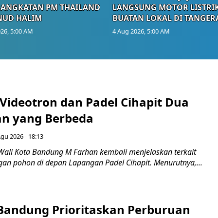
RANGKATAN PM THAILAND
LANGSUNG MOTOR LISTRI
NUD HALIM
BUATAN LOKAL DI TANGER
26, 5:00 AM
4 Aug 2026, 5:00 AM
 Videotron dan Padel Cihapit Dua
n yang Berbeda
Agu 2026 - 18:13
Wali Kota Bandung M Farhan kembali menjelaskan terkait
an pohon di depan Lapangan Padel Cihapit. Menurutnya,...
 Bandung Prioritaskan Perburuan