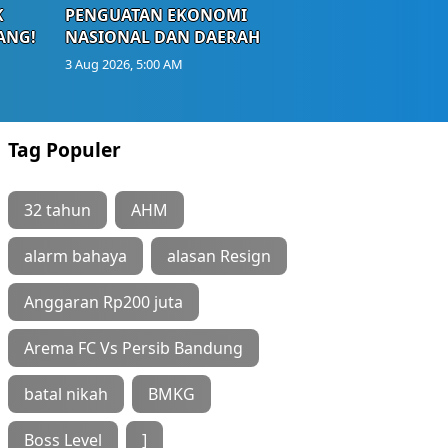
K
PENGUATAN EKONOMI
ANG!
NASIONAL DAN DAERAH
3 Aug 2026, 5:00 AM
Tag Populer
32 tahun
AHM
alarm bahaya
alasan Resign
Anggaran Rp200 juta
Arema FC Vs Persib Bandung
batal nikah
BMKG
Boss Level
]