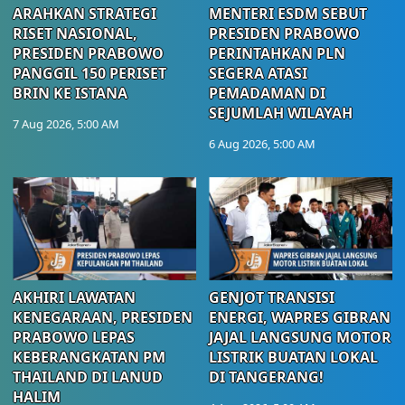
ARAHKAN STRATEGI
MENTERI ESDM SEBUT
RISET NASIONAL,
PRESIDEN PRABOWO
PRESIDEN PRABOWO
PERINTAHKAN PLN
PANGGIL 150 PERISET
SEGERA ATASI
BRIN KE ISTANA
PEMADAMAN DI
SEJUMLAH WILAYAH
7 Aug 2026, 5:00 AM
6 Aug 2026, 5:00 AM
AKHIRI LAWATAN
GENJOT TRANSISI
KENEGARAAN, PRESIDEN
ENERGI, WAPRES GIBRAN
PRABOWO LEPAS
JAJAL LANGSUNG MOTOR
KEBERANGKATAN PM
LISTRIK BUATAN LOKAL
THAILAND DI LANUD
DI TANGERANG!
HALIM