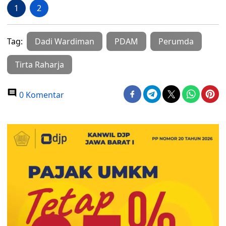
1
2
Tag:
Dadi Wardiman
PDAM
Perumda
Tirta Raharja
0 Komentar