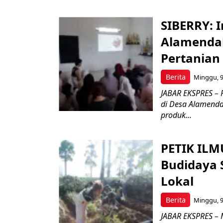
SIBERRY: I
Alamendah
Pertanian
Berita
Minggu, 9
JABAR EKSPRES – P
di Desa Alamend
produk...
PETIK ILM
Budidaya 
Lokal
Berita
Minggu, 9
JABAR EKSPRES – 