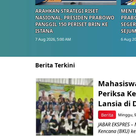
ARAHKAN STRATEGI RISET
MENTE
NASIONAL, PRESIDEN PRABOWO
PRAB
PANGGIL 150 PERISET BRIN KE
SEGER
ISTANA
SEJUM
7 Aug 2026, 5:00 AM
6 Aug 20
Berita Terkini
Mahasiswa
Periksa K
Lansia di
Berita
Minggu, 9
JABAR EKSPRES – M
Kencana (BKU) ke