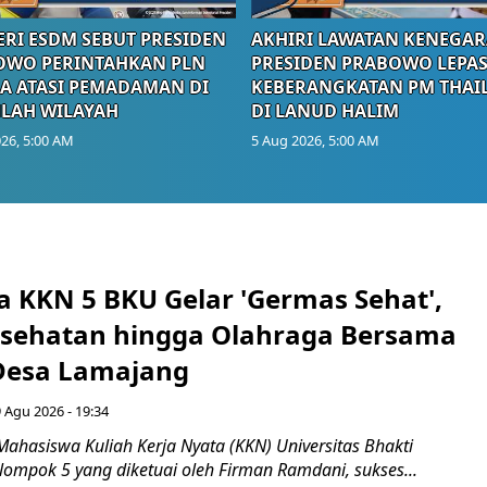
RI ESDM SEBUT PRESIDEN
AKHIRI LAWATAN KENEGAR
OWO PERINTAHKAN PLN
PRESIDEN PRABOWO LEPA
A ATASI PEMADAMAN DI
KEBERANGKATAN PM THAI
LAH WILAYAH
DI LANUD HALIM
26, 5:00 AM
5 Aug 2026, 5:00 AM
 KKN 5 BKU Gelar 'Germas Sehat',
esehatan hingga Olahraga Bersama
 Desa Lamajang
 Agu 2026 - 19:34
ahasiswa Kuliah Kerja Nyata (KKN) Universitas Bhakti
lompok 5 yang diketuai oleh Firman Ramdani, sukses...