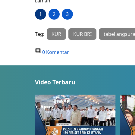
Laman:
1
2
3
Tag:
KUR
KUR BRI
tabel angsur
0 Komentar
Video Terbaru