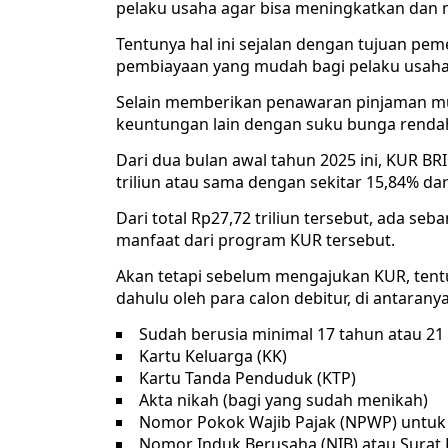
pelaku usaha agar bisa meningkatkan dan
Tentunya hal ini sejalan dengan tujuan pe
pembiayaan yang mudah bagi pelaku usaha
Selain memberikan penawaran pinjaman mul
keuntungan lain dengan suku bunga renda
Dari dua bulan awal tahun 2025 ini, KUR BR
triliun atau sama dengan sekitar 15,84% dari 
Dari total Rp27,72 triliun tersebut, ada s
manfaat dari program KUR tersebut.
Akan tetapi sebelum mengajukan KUR, tentu
dahulu oleh para calon debitur, di antaranya
Sudah berusia minimal 17 tahun atau 21
Kartu Keluarga (KK)
Kartu Tanda Penduduk (KTP)
Akta nikah (bagi yang sudah menikah)
Nomor Pokok Wajib Pajak (NPWP) untuk p
Nomor Induk Berusaha (NIB) atau Surat