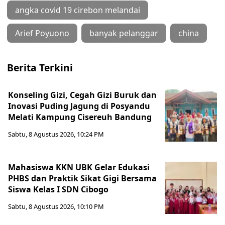
angka covid 19 cirebon melandai
Arief Poyuono
banyak pelanggar
china
Berita Terkini
Konseling Gizi, Cegah Gizi Buruk dan
Inovasi Puding Jagung di Posyandu
Melati Kampung Cisereuh Bandung
Sabtu, 8 Agustus 2026, 10:24 PM
Mahasiswa KKN UBK Gelar Edukasi
PHBS dan Praktik Sikat Gigi Bersama
Siswa Kelas I SDN Cibogo
Sabtu, 8 Agustus 2026, 10:10 PM