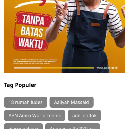
Tag Populer
18 rumah ludes
Aaliyah Massaid
ABN Amro World Tennis
ade londok
alarm bahaya
Anggaran Rp200 juta