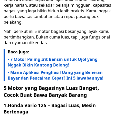
kerja harian, atau sekadar belanja mingguan, kapasitas
bagasi yang lega bikin hidup lebih praktis. Kamu nggak
perlu bawa tas tambahan atau repot pasang box
belakang.
Nah, berikut ini 5 motor bagasi besar yang layak kamu
pertimbangkan. Bukan cuma luas, tapi juga fungsional
dan nyaman dikendarai.
Baca Juga:
7 Motor Paling Irit Bensin untuk Ojol yang
Nggak Bikin Kantong Bolong!
Mana Aplikasi Penghasil Uang yang Beneran
Bayar dan Pencairan Cepat? Ini 5 Jawabannya!
5 Motor yang Bagasinya Luas Banget,
Cocok Buat Bawa Banyak Barang
1.Honda Vario 125 – Bagasi Luas, Mesin
Bertenaga