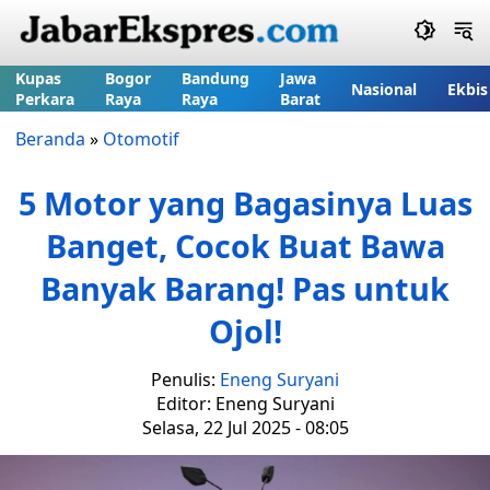
Kupas
Bogor
Bandung
Jawa
Nasional
Ekbis
Perkara
Raya
Raya
Barat
Beranda
»
Otomotif
5 Motor yang Bagasinya Luas
Banget, Cocok Buat Bawa
Banyak Barang! Pas untuk
Ojol!
Penulis:
Eneng Suryani
Editor: Eneng Suryani
Selasa, 22 Jul 2025 - 08:05