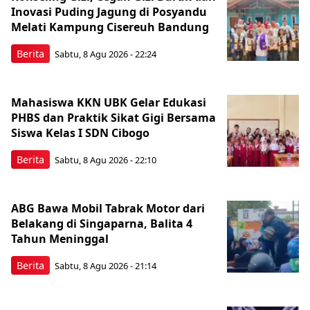
Inovasi Puding Jagung di Posyandu
Melati Kampung Cisereuh Bandung
Berita
Sabtu, 8 Agu 2026 - 22:24
Mahasiswa KKN UBK Gelar Edukasi
PHBS dan Praktik Sikat Gigi Bersama
Siswa Kelas I SDN Cibogo
Berita
Sabtu, 8 Agu 2026 - 22:10
ABG Bawa Mobil Tabrak Motor dari
Belakang di Singaparna, Balita 4
Tahun Meninggal
Berita
Sabtu, 8 Agu 2026 - 21:14