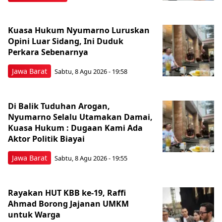
Kuasa Hukum Nyumarno Luruskan
Opini Luar Sidang, Ini Duduk
Perkara Sebenarnya ​
Jawa Barat
Sabtu, 8 Agu 2026 - 19:58
Di Balik Tuduhan Arogan,
Nyumarno Selalu Utamakan Damai,
Kuasa Hukum : Dugaan Kami Ada
Aktor Politik Biayai
Jawa Barat
Sabtu, 8 Agu 2026 - 19:55
Rayakan HUT KBB ke-19, Raffi
Ahmad Borong Jajanan UMKM
untuk Warga