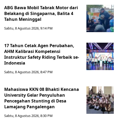
ABG Bawa Mobil Tabrak Motor dari
Belakang di Singaparna, Balita 4
Tahun Meninggal
Sabtu, 8 Agustus 2026, 9:14 PM
17 Tahun Cetak Agen Perubahan,
AHM Kalibrasi Kompetensi
Instruktur Safety Riding Terbaik se-
Indonesia
Sabtu, 8 Agustus 2026, 8:47 PM
Mahasiswa KKN 08 Bhakti Kencana
University Gelar Penyuluhan
Pencegahan Stunting di Desa
Lamajang Pangalengan
Sabtu, 8 Agustus 2026, 8:30 PM