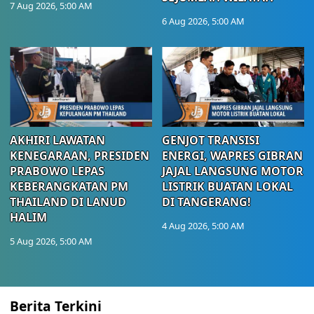
7 Aug 2026, 5:00 AM
6 Aug 2026, 5:00 AM
AKHIRI LAWATAN
GENJOT TRANSISI
KENEGARAAN, PRESIDEN
ENERGI, WAPRES GIBRAN
PRABOWO LEPAS
JAJAL LANGSUNG MOTOR
KEBERANGKATAN PM
LISTRIK BUATAN LOKAL
THAILAND DI LANUD
DI TANGERANG!
HALIM
4 Aug 2026, 5:00 AM
5 Aug 2026, 5:00 AM
Berita Terkini