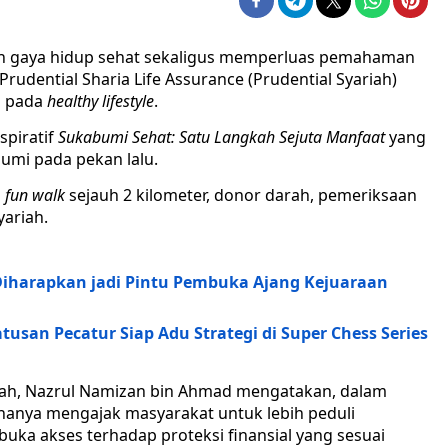
 gaya hidup sehat sekaligus memperluas pemahaman
Prudential Sharia Life Assurance (Prudential Syariah)
s pada
healthy lifestyle
.
spiratif
Sukabumi Sehat: Satu Langkah Sejuta Manfaat
yang
umi pada pekan lalu.
n
fun walk
sejauh 2 kilometer, donor darah, pemeriksaan
yariah.
I Diharapkan jadi Pintu Pembuka Ajang Kejuaraan
tusan Pecatur Siap Adu Strategi di Super Chess Series
ariah, Nazrul Namizan bin Ahmad mengatakan, dalam
k hanya mengajak masyarakat untuk lebih peduli
uka akses terhadap proteksi finansial yang sesuai