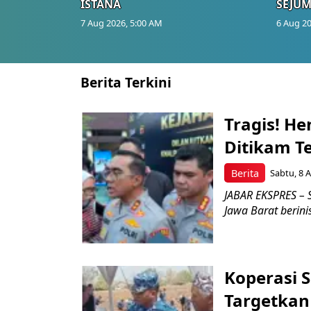
ISTANA
SEJUM
7 Aug 2026, 5:00 AM
6 Aug 20
Berita Terkini
Tragis! H
Ditikam T
Berita
Sabtu, 8 A
JABAR EKSPRES – S
Jawa Barat berini
Koperasi 
Targetka