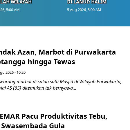
LAH WILAYAH
DI LANUD HALIM
26, 5:00 AM
5 Aug 2026, 5:00 AM
endak Azan, Marbot di Purwakarta
etangga hingga Tewas
gu 2026 - 10:20
eorang marbot di salah satu Masjid di Wilayah Purwakarta,
sial AS (65) ditemukan tak bernyawa...
SEMAR Pacu Produktivitas Tebu,
n Swasembada Gula