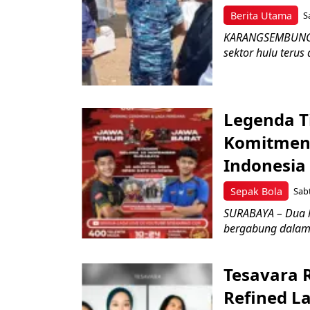
Berita Utama
S
KARANGSEMBUNG –
sektor hulu terus
Legenda T
Komitmen 
Indonesia
Sepak Bola
Sabt
SURABAYA – Dua l
bergabung dalam 
Tesavara 
Refined L