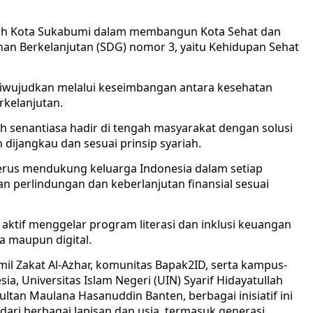
ntah Kota Sukabumi dalam membangun Kota Sehat dan
 Berkelanjutan (SDG) nomor 3, yaitu Kehidupan Sehat
iwujudkan melalui keseimbangan antara kesehatan
rkelanjutan.
iah senantiasa hadir di tengah masyarakat dengan solusi
 dijangkau dan sesuai prinsip syariah.
terus mendukung keluarga Indonesia dalam setiap
n perlindungan dan keberlanjutan finansial sesuai
 aktif menggelar program literasi dan inklusi keuangan
a maupun digital.
il Zakat Al-Azhar, komunitas Bapak2ID, serta kampus-
a, Universitas Islam Negeri (UIN) Syarif Hidayatullah
Sultan Maulana Hasanuddin Banten, berbagai inisiatif ini
ari berbagai lapisan dan usia, termasuk generasi