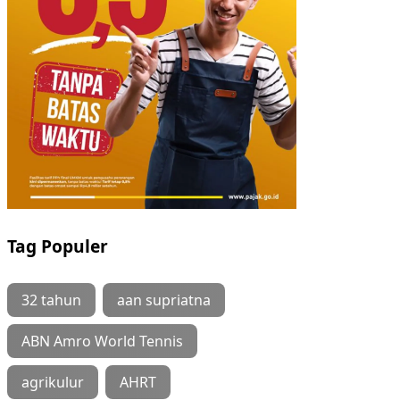
Tag Populer
32 tahun
aan supriatna
ABN Amro World Tennis
agrikulur
AHRT