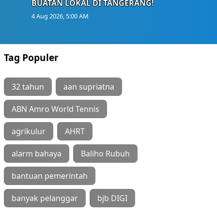
BUATAN LOKAL DI TANGERANG!
4 Aug 2026, 5:00 AM
Tag Populer
32 tahun
aan supriatna
ABN Amro World Tennis
agrikulur
AHRT
alarm bahaya
Baliho Rubuh
bantuan pemerintah
banyak pelanggar
bjb DIGI