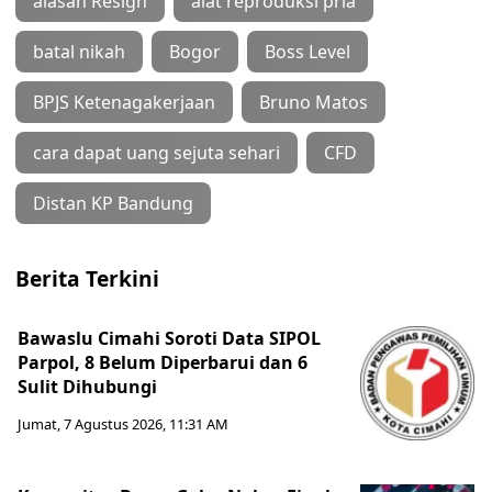
alasan Resign
alat reproduksi pria
batal nikah
Bogor
Boss Level
BPJS Ketenagakerjaan
Bruno Matos
cara dapat uang sejuta sehari
CFD
Distan KP Bandung
Berita Terkini
Bawaslu Cimahi Soroti Data SIPOL
Parpol, 8 Belum Diperbarui dan 6
Sulit Dihubungi
Jumat, 7 Agustus 2026, 11:31 AM