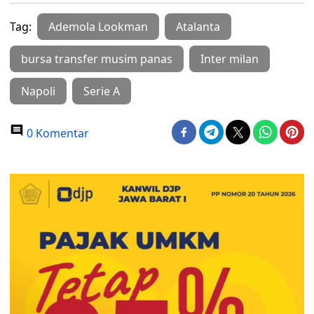
Tag:
Ademola Lookman
Atalanta
bursa transfer musim panas
Inter milan
Napoli
Serie A
0 Komentar