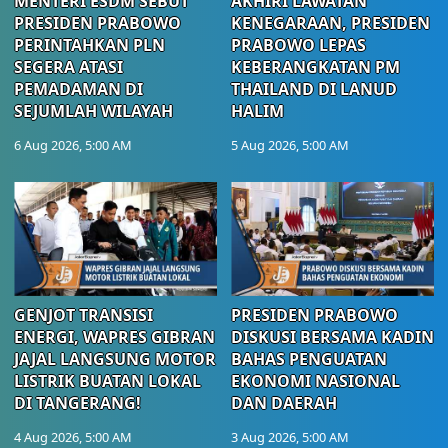
MENTERI ESDM SEBUT
AKHIRI LAWATAN
PRESIDEN PRABOWO
KENEGARAAN, PRESIDEN
PERINTAHKAN PLN
PRABOWO LEPAS
SEGERA ATASI
KEBERANGKATAN PM
PEMADAMAN DI
THAILAND DI LANUD
SEJUMLAH WILAYAH
HALIM
6 Aug 2026, 5:00 AM
5 Aug 2026, 5:00 AM
GENJOT TRANSISI
PRESIDEN PRABOWO
ENERGI, WAPRES GIBRAN
DISKUSI BERSAMA KADIN
JAJAL LANGSUNG MOTOR
BAHAS PENGUATAN
LISTRIK BUATAN LOKAL
EKONOMI NASIONAL
DI TANGERANG!
DAN DAERAH
4 Aug 2026, 5:00 AM
3 Aug 2026, 5:00 AM