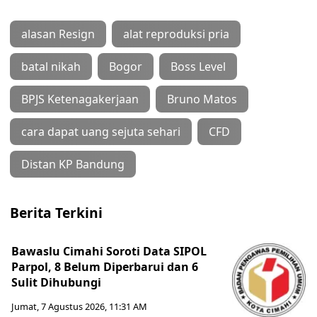
alasan Resign
alat reproduksi pria
batal nikah
Bogor
Boss Level
BPJS Ketenagakerjaan
Bruno Matos
cara dapat uang sejuta sehari
CFD
Distan KP Bandung
Berita Terkini
Bawaslu Cimahi Soroti Data SIPOL
Parpol, 8 Belum Diperbarui dan 6
Sulit Dihubungi
Jumat, 7 Agustus 2026, 11:31 AM