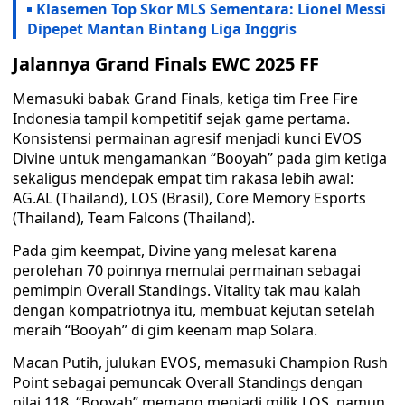
Klasemen Top Skor MLS Sementara: Lionel Messi
Dipepet Mantan Bintang Liga Inggris
Jalannya Grand Finals EWC 2025 FF
Memasuki babak Grand Finals, ketiga tim Free Fire
Indonesia tampil kompetitif sejak game pertama.
Konsistensi permainan agresif menjadi kunci EVOS
Divine untuk mengamankan “Booyah” pada gim ketiga
sekaligus mendepak empat tim rakasa lebih awal:
AG.AL (Thailand), LOS (Brasil), Core Memory Esports
(Thailand), Team Falcons (Thailand).
Pada gim keempat, Divine yang melesat karena
perolehan 70 poinnya memulai permainan sebagai
pemimpin Overall Standings. Vitality tak mau kalah
dengan kompatriotnya itu, membuat kejutan setelah
meraih “Booyah” di gim keenam map Solara.
Macan Putih, julukan EVOS, memasuki Champion Rush
Point sebagai pemuncak Overall Standings dengan
nilai 118. “Booyah” memang menjadi milik LOS, namun