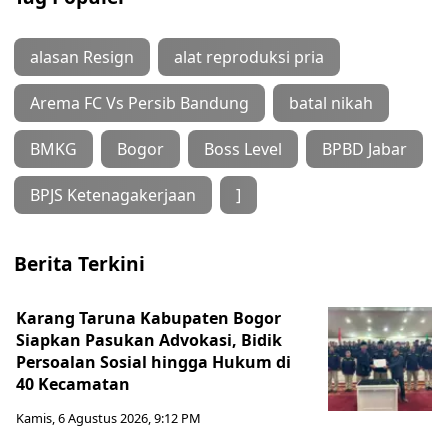
alasan Resign
alat reproduksi pria
Arema FC Vs Persib Bandung
batal nikah
BMKG
Bogor
Boss Level
BPBD Jabar
BPJS Ketenagakerjaan
]
Berita Terkini
Karang Taruna Kabupaten Bogor
Siapkan Pasukan Advokasi, Bidik
Persoalan Sosial hingga Hukum di
40 Kecamatan
Kamis, 6 Agustus 2026, 9:12 PM