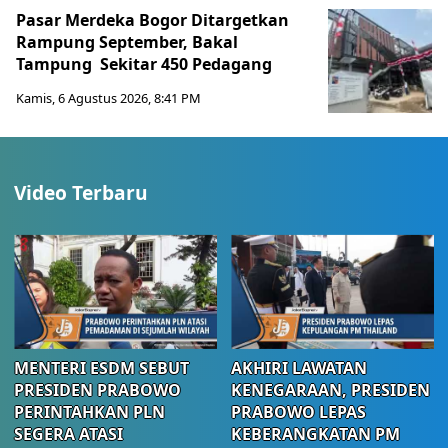
Pasar Merdeka Bogor Ditargetkan
Rampung September, Bakal
Tampung Sekitar 450 Pedagang
Kamis, 6 Agustus 2026, 8:41 PM
Video Terbaru
MENTERI ESDM SEBUT
AKHIRI LAWATAN
PRESIDEN PRABOWO
KENEGARAAN, PRESIDEN
PERINTAHKAN PLN
PRABOWO LEPAS
SEGERA ATASI
KEBERANGKATAN PM