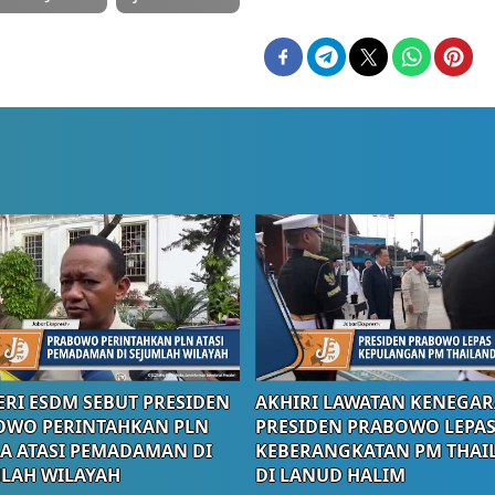
RI ESDM SEBUT PRESIDEN
AKHIRI LAWATAN KENEGAR
OWO PERINTAHKAN PLN
PRESIDEN PRABOWO LEPA
A ATASI PEMADAMAN DI
KEBERANGKATAN PM THAI
LAH WILAYAH
DI LANUD HALIM