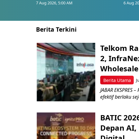
7 Aug 2026, 5:00 AM
6 Aug 20
Berita Terkini
Telkom Ra
2, InfraNe
Wholesale
Berita Utama
J
JABAR EKSPRES – P
efektif berlaku se
BATIC 202
Depan AI, 
Digital