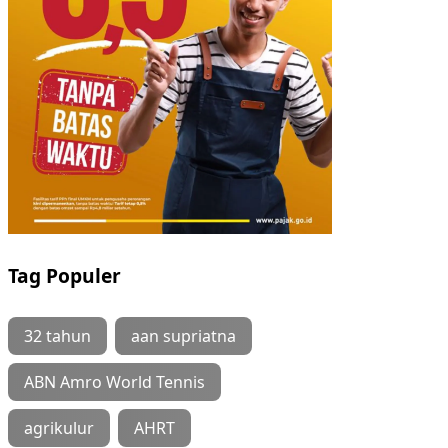
Tag Populer
32 tahun
aan supriatna
ABN Amro World Tennis
agrikulur
AHRT