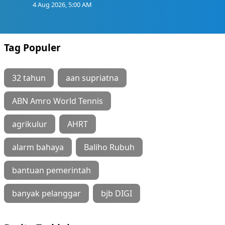
4 Aug 2026, 5:00 AM
Tag Populer
32 tahun
aan supriatna
ABN Amro World Tennis
agrikulur
AHRT
alarm bahaya
Baliho Rubuh
bantuan pemerintah
banyak pelanggar
bjb DIGI