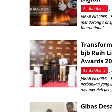
Berita Utama
J
JABAR EKSPRES – 
mendorong transfo
International...
Transform
bjb Raih 
Awards 2
Berita Utama
J
JABAR EKSPRES –
perbankan yang i
memperoleh peng
Gibas Des