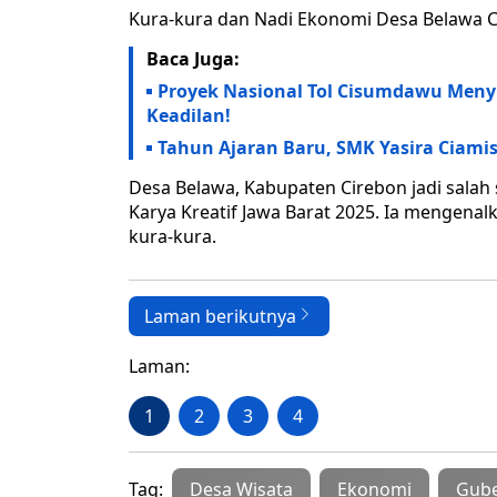
Kura-kura dan Nadi Ekonomi Desa Belawa 
Baca Juga:
Proyek Nasional Tol Cisumdawu Men
Keadilan!
Tahun Ajaran Baru, SMK Yasira Ciamis
Desa Belawa, Kabupaten Cirebon jadi salah
Karya Kreatif Jawa Barat 2025. Ia mengenal
kura-kura.
Laman berikutnya
Laman:
1
2
3
4
Tag:
Desa Wisata
Ekonomi
Gube