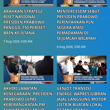
ARAHKAN STRATEGI
MENTERI ESDM SEBUT
RISET NASIONAL,
PRESIDEN PRABOWO
PRESIDEN PRABOWO
PERINTAHKAN PLN
PANGGIL 150 PERISET
SEGERA ATASI
BRIN KE ISTANA
PEMADAMAN DI
SEJUMLAH WILAYAH
7 Aug 2026, 5:00 AM
6 Aug 2026, 5:00 AM
AKHIRI LAWATAN
GENJOT TRANSISI
KENEGARAAN, PRESIDEN
ENERGI, WAPRES GIBRAN
PRABOWO LEPAS
JAJAL LANGSUNG MOTOR
KEBERANGKATAN PM
LISTRIK BUATAN LOKAL
THAILAND DI LANUD
DI TANGERANG!