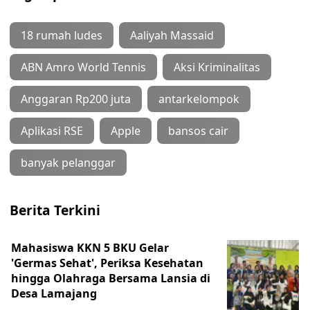
18 rumah ludes
Aaliyah Massaid
ABN Amro World Tennis
Aksi Kriminalitas
Anggaran Rp200 juta
antarkelompok
Aplikasi RSE
Apple
bansos cair
banyak pelanggar
Berita Terkini
Mahasiswa KKN 5 BKU Gelar
'Germas Sehat', Periksa Kesehatan
hingga Olahraga Bersama Lansia di
Desa Lamajang