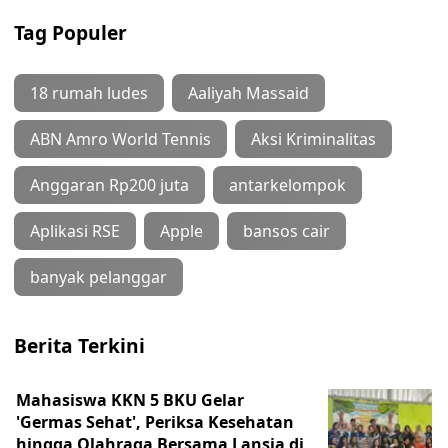
Tag Populer
18 rumah ludes
Aaliyah Massaid
ABN Amro World Tennis
Aksi Kriminalitas
Anggaran Rp200 juta
antarkelompok
Aplikasi RSE
Apple
bansos cair
banyak pelanggar
Berita Terkini
Mahasiswa KKN 5 BKU Gelar
'Germas Sehat', Periksa Kesehatan
hingga Olahraga Bersama Lansia di