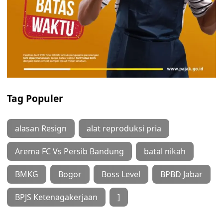
Tag Populer
alasan Resign
alat reproduksi pria
Arema FC Vs Persib Bandung
batal nikah
BMKG
Bogor
Boss Level
BPBD Jabar
BPJS Ketenagakerjaan
]