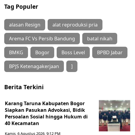
Tag Populer
alasan Resign
alat reproduksi pria
Arema FC Vs Persib Bandung
batal nikah
BMKG
Bogor
Boss Level
BPBD Jabar
BPJS Ketenagakerjaan
]
Berita Terkini
Karang Taruna Kabupaten Bogor
Siapkan Pasukan Advokasi, Bidik
Persoalan Sosial hingga Hukum di
40 Kecamatan
Kamis, 6 Agustus 2026, 9:12 PM