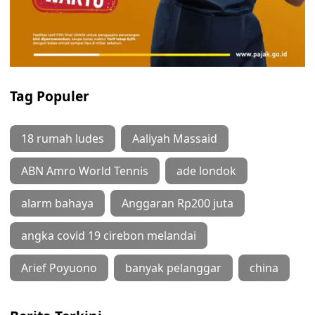
Tag Populer
18 rumah ludes
Aaliyah Massaid
ABN Amro World Tennis
ade londok
alarm bahaya
Anggaran Rp200 juta
angka covid 19 cirebon melandai
Arief Poyuono
banyak pelanggar
china