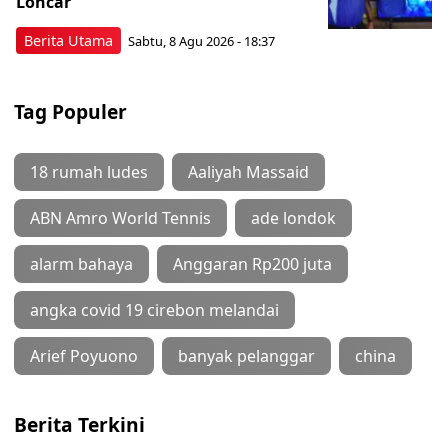
Loncar
Berita Utama
Sabtu, 8 Agu 2026 - 18:37
Tag Populer
18 rumah ludes
Aaliyah Massaid
ABN Amro World Tennis
ade londok
alarm bahaya
Anggaran Rp200 juta
angka covid 19 cirebon melandai
Arief Poyuono
banyak pelanggar
china
Berita Terkini