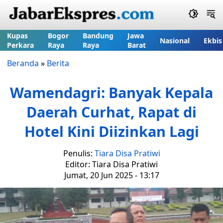
Kupas
Bogor
Bandung
Jawa
Nasional
Ekbis
Perkara
Raya
Raya
Barat
Beranda
»
Berita
Wamendagri: Banyak Kepala
Daerah Curhat, Rapat di
Hotel Kini Diizinkan Lagi
Penulis:
Tiara Disa Pratiwi
Editor: Tiara Disa Pratiwi
Jumat, 20 Jun 2025 - 13:17