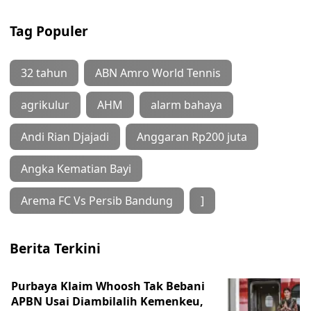
Tag Populer
32 tahun
ABN Amro World Tennis
agrikulur
AHM
alarm bahaya
Andi Rian Djajadi
Anggaran Rp200 juta
Angka Kematian Bayi
Arema FC Vs Persib Bandung
]
Berita Terkini
Purbaya Klaim Whoosh Tak Bebani
APBN Usai Diambilalih Kemenkeu,