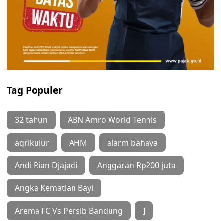
Tag Populer
32 tahun
ABN Amro World Tennis
agrikulur
AHM
alarm bahaya
Andi Rian Djajadi
Anggaran Rp200 juta
Angka Kematian Bayi
Arema FC Vs Persib Bandung
]